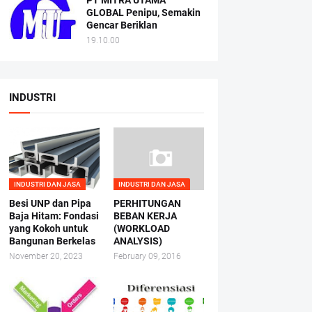
PT MITRA UTAMA
GLOBAL Penipu, Semakin
Gencar Beriklan
19.10.00
INDUSTRI
INDUSTRI DAN JASA
INDUSTRI DAN JASA
Besi UNP dan Pipa
PERHITUNGAN
Baja Hitam: Fondasi
BEBAN KERJA
yang Kokoh untuk
(WORKLOAD
Bangunan Berkelas
ANALYSIS)
November 20, 2023
February 09, 2016