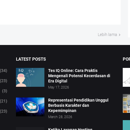
Lebih lama
LATEST POSTS
PO
(34)
Tes IQ Online: Cara Praktis
Mengenali Potensi Kecerdasan di
(23)
Era Digital
May 17, 2026
(3)
Representasi Pendidikan Unggul
(21)
Berbasis Karakter dan
Kepemimpinan
(23)
March 28, 2026
Ketika Layanan Hosting