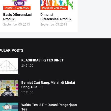
INDUSTRI DAN JASA
INDUSTRI DAN JASA
Basis Diferensiasi
Dimensi
Produk
Diferensiasi Produk
September 05, 2013
September 05, 2013
PULAR POSTS
KLASIFIKASI IQ TES BINET
20.51.00
Berniat Cari Uang, Malah di Mintai
Uang, Gila...!!!
17.41.00
Waktu Tes IST – Durasi Pengerjaan
Tes