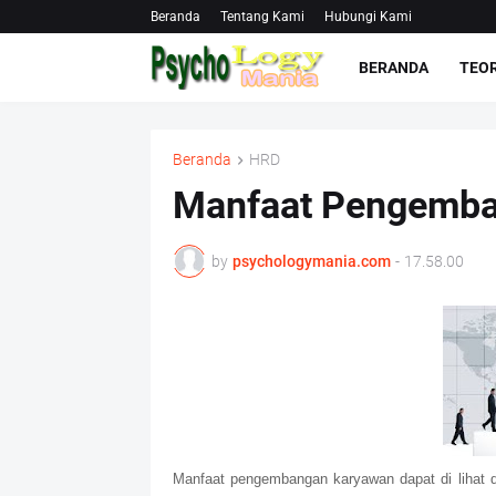
Beranda
Tentang Kami
Hubungi Kami
BERANDA
TEOR
Beranda
HRD
Manfaat Pengemba
by
psychologymania.com
-
17.58.00
Manfaat pengembangan karyawan dapat di lihat dar