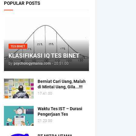
POPULAR POSTS
TES BINET
KLASIFIKASI IQ TES BINET
by
psychologymania.com
-
20.51.00
Berniat Cari Uang, Malah
di Mintai Uang, Gila...!!!
17.41.00
Waktu Tes IST – Durasi
Pengerjaan Tes
21.20.00