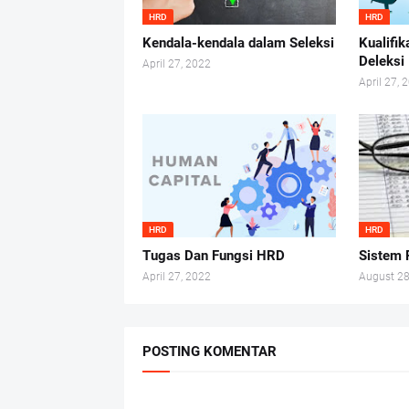
HRD
HRD
Kendala-kendala dalam Seleksi
Kualifi
Deleksi
April 27, 2022
April 27, 
HRD
HRD
Tugas Dan Fungsi HRD
Sistem
April 27, 2022
August 28
POSTING KOMENTAR