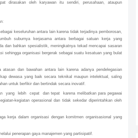
pat dirasakan oleh karyawan itu sendiri, perusahaan, ataupun
n:
sebagai keseluruhan antara lain karena tidak terjadinya pemborosan,
umbuh suburnya kerjasama antara berbagai satuan kerja yang
da dan bahkan spesialistik, meningkatnya tekad mencapai sasaran
asi sehingga organisasi bergerak sebagai suatu kesatuan yang bulat
a atasan dan bawahan antara lain karena adanya pendelegasian
kap dewasa yang baik secara teknikal maupun intelektual, saling
 untuk berfikir dan bertindak secara inovatif.
an
yang
lebih
cepat
dan tepat
karena melibatkan para pegawai
iatan-kegiatan operasional dan tidak sekedar diperintahkan oleh
aga kerja dalam organisasi dengan komitmen organisasional yang
lalui penerapan gaya manajemen yang partisipatif.