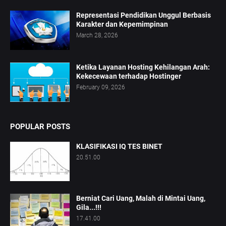
Representasi Pendidikan Unggul Berbasis
Karakter dan Kepemimpinan
March 28, 2026
Ketika Layanan Hosting Kehilangan Arah:
Kekecewaan terhadap Hostinger
February 09, 2026
POPULAR POSTS
KLASIFIKASI IQ TES BINET
20.51.00
Berniat Cari Uang, Malah di Mintai Uang,
Gila...!!!
17.41.00