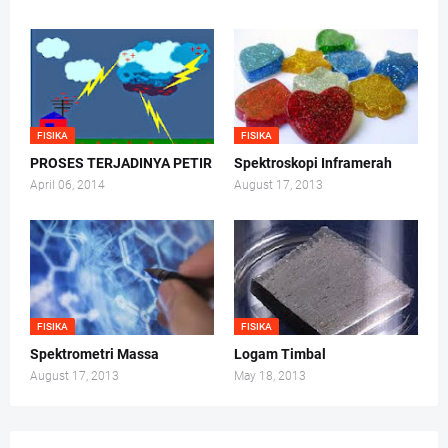
FISIKA
FISIKA
PROSES TERJADINYA PETIR
Spektroskopi Inframerah
April 06, 2014
August 17, 2013
FISIKA
FISIKA
Spektrometri Massa
Logam Timbal
August 17, 2013
May 18, 2013