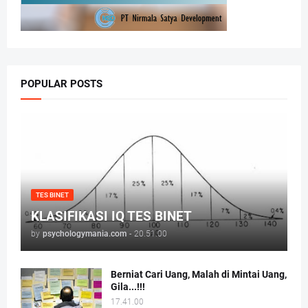
POPULAR POSTS
TES BINET
KLASIFIKASI IQ TES BINET
by
psychologymania.com
-
20.51.00
Berniat Cari Uang, Malah di Mintai Uang,
Gila...!!!
17.41.00