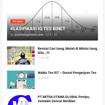
TES BINET
KLASIFIKASI IQ TES BINET
by
psychologymania.com
-
20.51.00
Berniat Cari Uang, Malah di Mintai Uang,
Gila...!!!
17.41.00
Waktu Tes IST – Durasi Pengerjaan Tes
21.20.00
PT MITRA UTAMA GLOBAL Penipu,
Semakin Gencar Beriklan