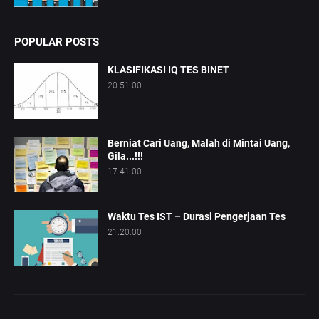
POPULAR POSTS
KLASIFIKASI IQ TES BINET
20.51.00
Berniat Cari Uang, Malah di Mintai Uang,
Gila...!!!
17.41.00
Waktu Tes IST – Durasi Pengerjaan Tes
21.20.00