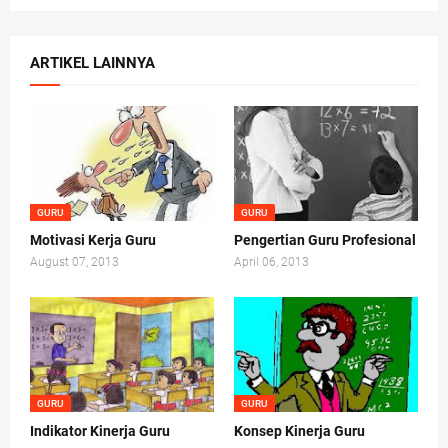
ARTIKEL LAINNYA
GURU
GURU
Motivasi Kerja Guru
Pengertian Guru Profesional
August 07, 2013
April 06, 2013
GURU
GURU
Indikator Kinerja Guru
Konsep Kinerja Guru