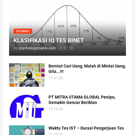
TES BINET
KLASIFIKASI IQ TES BINET
by
psychologymania.com
-
20.51.00
Berniat Cari Uang, Malah di Mintai Uang,
Gila...!!!
17.41.00
PT MITRA UTAMA GLOBAL Penipu,
Semakin Gencar Beriklan
19.10.00
Waktu Tes IST – Durasi Pengerjaan Tes
21.20.00