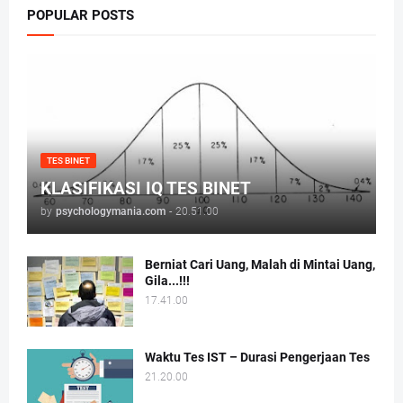
POPULAR POSTS
TES BINET
KLASIFIKASI IQ TES BINET
by
psychologymania.com
-
20.51.00
Berniat Cari Uang, Malah di Mintai Uang,
Gila...!!!
17.41.00
Waktu Tes IST – Durasi Pengerjaan Tes
21.20.00