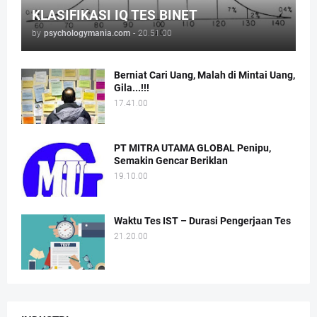
KLASIFIKASI IQ TES BINET
by
psychologymania.com
-
20.51.00
Berniat Cari Uang, Malah di Mintai Uang,
Gila...!!!
17.41.00
PT MITRA UTAMA GLOBAL Penipu,
Semakin Gencar Beriklan
19.10.00
Waktu Tes IST – Durasi Pengerjaan Tes
21.20.00