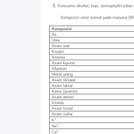
Konsumsi alkohol, kopi, aminophyllin (obat 
Komposisi urine normal pada manusia (Wina
Komposisi
Air
Urea
Asam urat
Kreatin
Amonia
Asam kipurat
Allantoin
Hidrat arang
Asam oksalat
Asam laktat
Keton (aseton)
Asam amino
Klorida
Asam fosfat
Asam sulfat
+
K
+
Na
+
Ca