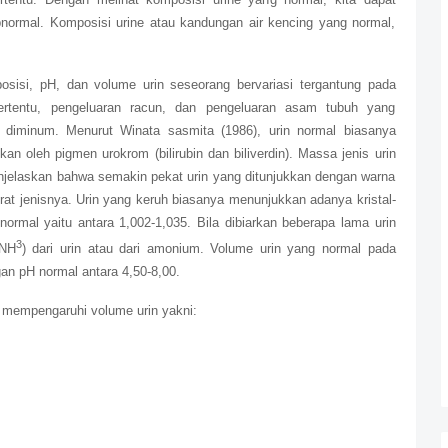
ormal. Komposisi urine atau kandungan air kencing yang normal,
sisi, pH, dan volume urin seseorang bervariasi tergantung pada
tertentu, pengeluaran racun, dan pengeluaran asam tubuh yang
 diminum. Menurut Winata sasmita (1986), urin normal biasanya
kan oleh pigmen urokrom (bilirubin dan biliverdin). Massa jenis urin
menjelaskan bahwa semakin pekat urin yang ditunjukkan dengan warna
erat jenisnya. Urin yang keruh biasanya menunjukkan adanya kristal-
g normal yaitu antara 1,002-1,035. Bila dibiarkan beberapa lama urin
3
(NH
) dari urin atau dari amonium. Volume urin yang normal pada
an pH normal antara 4,50-8,00.
g mempengaruhi volume urin yakni: