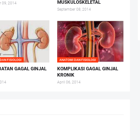
MUSKULOSKELETAL
 09, 2014
September 08, 2014
DAN FISIOLOGI
ANATOMI DAN FISIOLOGI
ATAN GAGAL GINJAL
KOMPLIKASI GAGAL GINJAL
K
KRONIK
2014
April 06, 2014