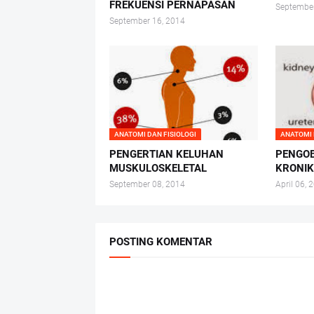
FREKUENSI PERNAPASAN
September
September 16, 2014
ANATOMI DAN FISIOLOGI
ANATOMI 
PENGERTIAN KELUHAN
PENGOB
MUSKULOSKELETAL
KRONI
September 08, 2014
April 06, 
POSTING KOMENTAR