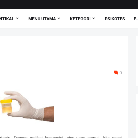
ITIKAL
MENU UTAMA
KETEGORI
PSIKOTES
E
0
rtentu. Dengan melihat komposisi urine yang normal, kita dapat