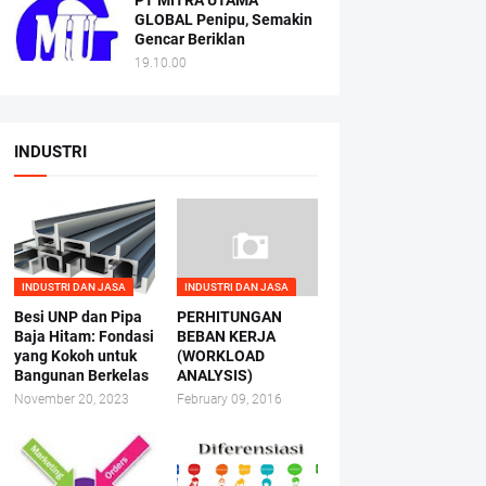
PT MITRA UTAMA
GLOBAL Penipu, Semakin
Gencar Beriklan
19.10.00
INDUSTRI
INDUSTRI DAN JASA
INDUSTRI DAN JASA
Besi UNP dan Pipa
PERHITUNGAN
Baja Hitam: Fondasi
BEBAN KERJA
yang Kokoh untuk
(WORKLOAD
Bangunan Berkelas
ANALYSIS)
November 20, 2023
February 09, 2016