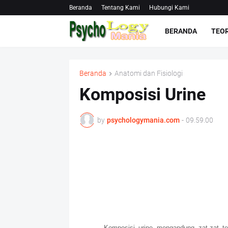
Beranda
Tentang Kami
Hubungi Kami
BERANDA
TEOR
Beranda
Anatomi dan Fisiologi
Komposisi Urine
by
psychologymania.com
-
09.59.00
Komposisi urine mengandung zat-zat te