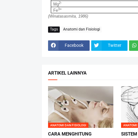
2-
Mg
3+
Fe
(Winatasasmita, 1986)
Tags
Anatomi dan Fisiologi
Facebook
Twitter
ARTIKEL LAINNYA
ANATOMI DAN FISIOLOGI
ANATOMI 
CARA MENGHITUNG
SISTEM