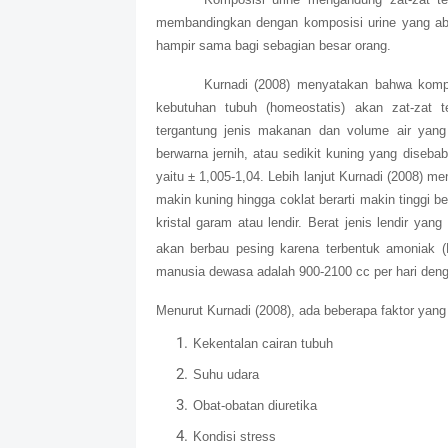
membandingkan dengan komposisi urine yang abn
hampir sama bagi sebagian besar orang.
Kurnadi (2008) menyatakan bahwa kompo
kebutuhan tubuh (homeostatis) akan zat-zat 
tergantung jenis makanan dan volume air yang
berwarna jernih, atau sedikit kuning yang disebab
yaitu ± 1,005-1,04. Lebih lanjut Kurnadi (2008) 
makin kuning hingga coklat berarti makin tinggi b
kristal garam atau lendir. Berat jenis lendir yan
akan berbau pesing karena terbentuk amoniak 
manusia dewasa adalah 900-2100 cc per hari deng
Menurut Kurnadi (2008), ada beberapa faktor yan
Kekentalan cairan tubuh
Suhu udara
Obat-obatan diuretika
Kondisi stress