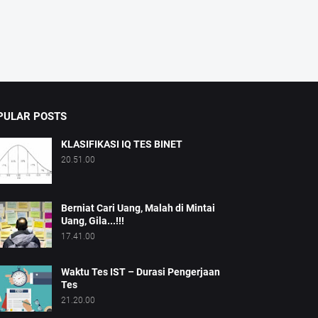
PULAR POSTS
KLASIFIKASI IQ TES BINET
20.51.00
Berniat Cari Uang, Malah di Mintai
Uang, Gila...!!!
17.41.00
Waktu Tes IST – Durasi Pengerjaan
Tes
21.20.00