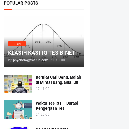
POPULAR POSTS
TES BINET
KLASIFIKASI IQ TES BINET
by
psychologymania.com
-
20.51.00
Berniat Cari Uang, Malah
di Mintai Uang, Gila...!!!
17.41.00
Waktu Tes IST – Durasi
Pengerjaan Tes
21.20.00