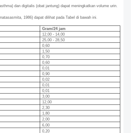
asthma) dan digitalis (obat jantung) dapat meningkatkan volume urin.
tasasmita, 1986) dapat dilihat pada Tabel di bawah ini.
Gram/24 jam
12,00 - 14,00
25,00 - 28,50
0,60
1,50
0,70
0,60
0,01
0,90
0,02
0,01
0,01
3,00
12,00
2,30
1,80
2,00
6,00
0,20