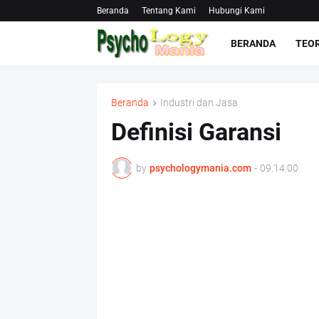
Beranda
Tentang Kami
Hubungi Kami
BERANDA
TEOR
Beranda
Industri dan Jasa
Definisi Garansi
by
psychologymania.com
-
09.14.00