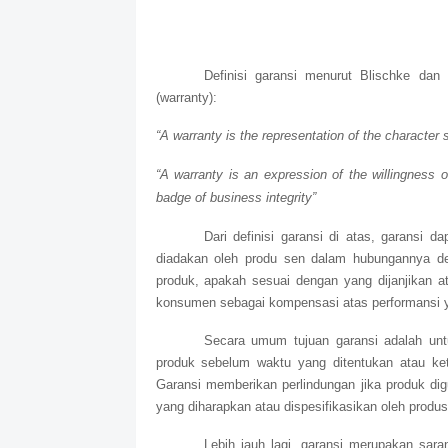
Definisi garansi menurut Blischke dan
(warranty):
“A warranty is the representation of the character s
“A warranty is an expression of the willingness 
badge of business integrity”
Dari definisi garansi di atas, garansi 
diadakan oleh produ sen dalam hubungannya den
produk, apakah sesuai dengan yang dijanjikan at
konsumen sebagai kompensasi atas performansi yan
Secara umum tujuan garansi adalah unt
produk sebelum waktu yang ditentukan atau ke
Garansi memberikan perlindungan jika produk dig
yang diharapkan atau dispesifikasikan oleh produs
Lebih jauh lagi, garansi merupakan sa