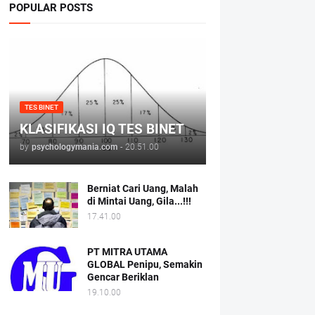
POPULAR POSTS
TES BINET
KLASIFIKASI IQ TES BINET
by
psychologymania.com
-
20.51.00
Berniat Cari Uang, Malah
di Mintai Uang, Gila...!!!
17.41.00
PT MITRA UTAMA
GLOBAL Penipu, Semakin
Gencar Beriklan
19.10.00