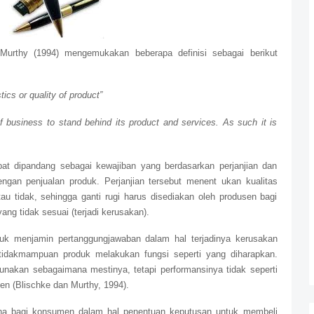
 Murthy (1994) mengemukakan beberapa definisi sebagai berikut
tics or quality of product”
of business to stand behind its product and services. As such it is
dapat dipandang sebagai kewajiban yang berdasarkan perjanjian dan
gan penjualan produk. Perjanjian tersebut menent ukan kualitas
au tidak, sehingga ganti rugi harus disediakan oleh produsen bagi
g tidak sesuai (terjadi kerusakan).
uk menjamin pertanggungjawaban dalam hal terjadinya kerusakan
tidakmampuan produk melakukan fungsi seperti yang diharapkan.
unakan sebagaimana mestinya, tetapi performansinya tidak seperti
en (Blischke dan Murthy, 1994).
rana bagi konsumen dalam hal penentuan keputusan untuk membeli