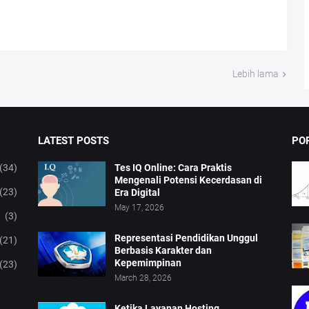
Lebih lama
LATEST POSTS
PO
(34)
Tes IQ Online: Cara Praktis
Mengenali Potensi Kecerdasan di
(23)
Era Digital
May 17, 2026
(3)
Representasi Pendidikan Unggul
(21)
Berbasis Karakter dan
Kepemimpinan
(23)
March 28, 2026
Ketika Layanan Hosting