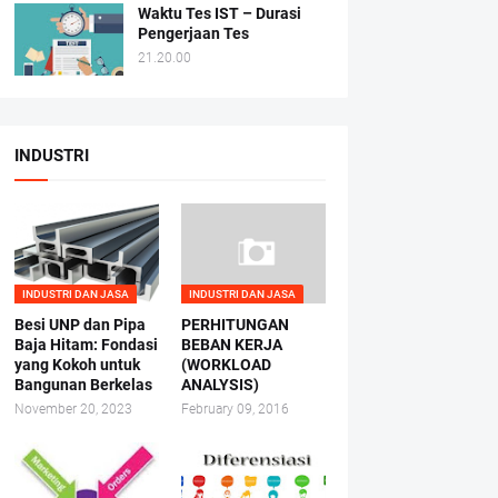
Waktu Tes IST – Durasi
Pengerjaan Tes
21.20.00
INDUSTRI
INDUSTRI DAN JASA
INDUSTRI DAN JASA
Besi UNP dan Pipa
PERHITUNGAN
Baja Hitam: Fondasi
BEBAN KERJA
yang Kokoh untuk
(WORKLOAD
Bangunan Berkelas
ANALYSIS)
November 20, 2023
February 09, 2016