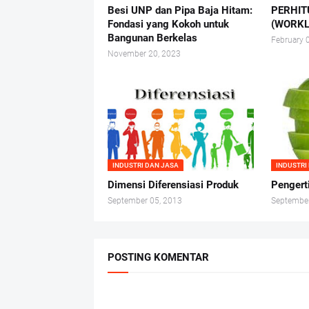
Besi UNP dan Pipa Baja Hitam:
PERHIT
Fondasi yang Kokoh untuk
(WORKL
Bangunan Berkelas
February 
November 20, 2023
INDUSTRI DAN JASA
INDUSTRI
Dimensi Diferensiasi Produk
Pengert
September 05, 2013
September
POSTING KOMENTAR