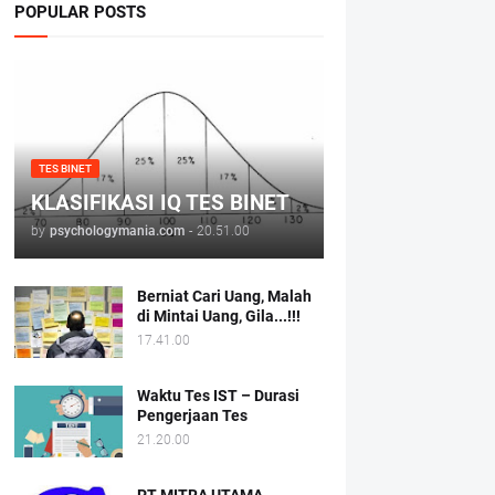
POPULAR POSTS
TES BINET
KLASIFIKASI IQ TES BINET
by
psychologymania.com
-
20.51.00
Berniat Cari Uang, Malah
di Mintai Uang, Gila...!!!
17.41.00
Waktu Tes IST – Durasi
Pengerjaan Tes
21.20.00