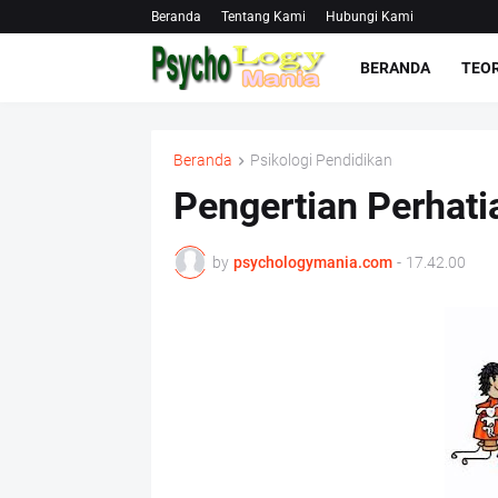
Beranda
Tentang Kami
Hubungi Kami
BERANDA
TEOR
Beranda
Psikologi Pendidikan
Pengertian Perhati
by
psychologymania.com
-
17.42.00