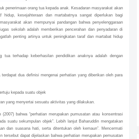
ntuk penerimaan orang tua kepada anak. Kesadaran masyarakat akan
f hidup, kesejahteraan dan martabatnya sangat diperlukan bagi
ni masyarakat akan mempunyai pandangan bahwa penyelenggaraan
Tugas sekolah adalah memberikan pencerahan dan penyadaran di
atlah penting artinya untuk peningkatan taraf dan martabat hidup
g tua terhadap keberhasilan pendidikan anaknya adalah dengan
rdapat dua definisi mengenai perhatian yang diberikan oleh para
ertuju kepada suatu objek
an yang menyertai sesuatu aktivitas yang dilakukan.
n (2007) bahwa “perhatian merupakan pumusatan atau konsentrasi
epada suatu sekumpulan objek”. Lebih lanjut Baharuddin mengatakan
aan dan suasana hati, serta ditentukan oleh kemaun”. Mencermati
in tersebut dapat dijelaskan bahwa perhatian merupakan pemusatan