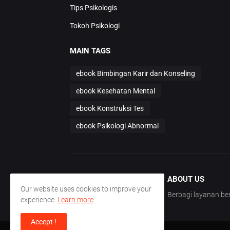
Tips Psikologis
Tokoh Psikologi
MAIN TAGS
ebook Bimbingan Karir dan Konseling
ebook Kesehatan Mental
ebook Konstruksi Tes
ebook Psikologi Abnormal
ABOUT US
Our website uses cookies to improve your
Berbagi layanan 
experience.
Learn more
Accept !