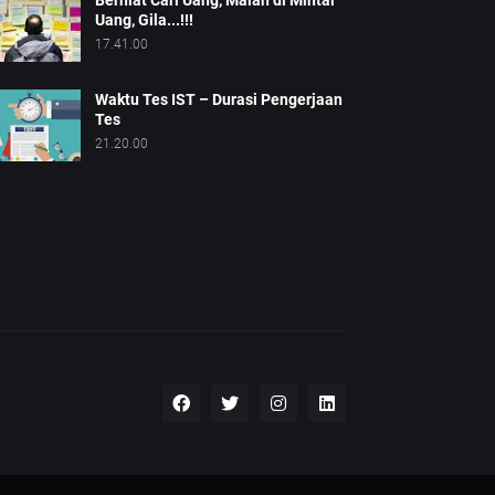
Berniat Cari Uang, Malah di Mintai
Uang, Gila...!!!
17.41.00
Waktu Tes IST – Durasi Pengerjaan
Tes
21.20.00