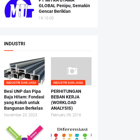
PT MITRA UTAMA
GLOBAL Penipu, Semakin
Gencar Beriklan
19.10.00
INDUSTRI
INDUSTRI DAN JASA
INDUSTRI DAN JASA
Besi UNP dan Pipa
PERHITUNGAN
Baja Hitam: Fondasi
BEBAN KERJA
yang Kokoh untuk
(WORKLOAD
Bangunan Berkelas
ANALYSIS)
November 20, 2023
February 09, 2016