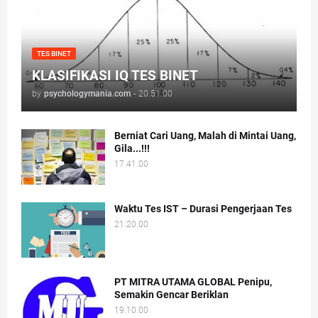
TES BINET
KLASIFIKASI IQ TES BINET
by
psychologymania.com
-
20.51.00
Berniat Cari Uang, Malah di Mintai Uang,
Gila...!!!
17.41.00
Waktu Tes IST – Durasi Pengerjaan Tes
21.20.00
PT MITRA UTAMA GLOBAL Penipu,
Semakin Gencar Beriklan
19.10.00