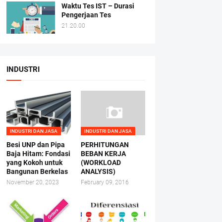
Waktu Tes IST – Durasi
Pengerjaan Tes
21.20.00
INDUSTRI
INDUSTRI DAN JASA
INDUSTRI DAN JASA
Besi UNP dan Pipa
PERHITUNGAN
Baja Hitam: Fondasi
BEBAN KERJA
yang Kokoh untuk
(WORKLOAD
Bangunan Berkelas
ANALYSIS)
November 20, 2023
February 09, 2016