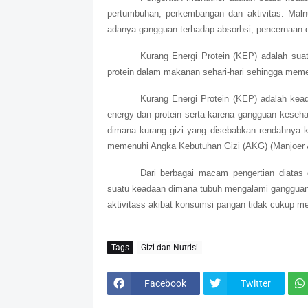
pertumbuhan, perkembangan dan aktivitas. Mal
adanya gangguan terhadap absorbsi, pencernaan d
Kurang Energi Protein (KEP) adalah su
protein dalam makanan sehari-hari sehingga mem
Kurang Energi Protein (KEP) adalah kea
energy dan protein serta karena gangguan keseha
dimana kurang gizi yang disebabkan rendahnya k
memenuhi Angka Kebutuhan Gizi (AKG) (Manjoer Ar
Dari berbagai macam pengertian diatas 
suatu keadaan dimana tubuh mengalami gangguan
aktivitass akibat konsumsi pangan tidak cukup m
Tags
Gizi dan Nutrisi
Facebook
Twitter