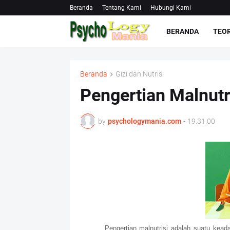
Beranda
Tentang Kami
Hubungi Kami
BERANDA
TEOR
Beranda
Gizi dan Nutrisi
Pengertian Malnutr
by
psychologymania.com
-
19.31.00
Pengertian malnutrisi adalah suatu kea