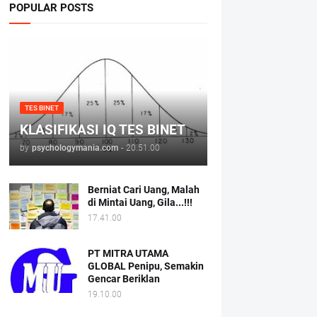
POPULAR POSTS
TES BINET
KLASIFIKASI IQ TES BINET
by
psychologymania.com
-
20.51.00
Berniat Cari Uang, Malah
di Mintai Uang, Gila...!!!
17.41.00
PT MITRA UTAMA
GLOBAL Penipu, Semakin
Gencar Beriklan
19.10.00