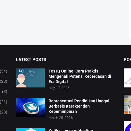
LATEST POSTS
PO
(34)
Tes IQ Online: Cara Praktis
Mengenali Potensi Kecerdasan di
(23)
Era Digital
May 17, 2026
(3)
Representasi Pendidikan Unggul
(21)
Berbasis Karakter dan
Kepemimpinan
(23)
March 28, 2026
Ketika Layanan Hosting