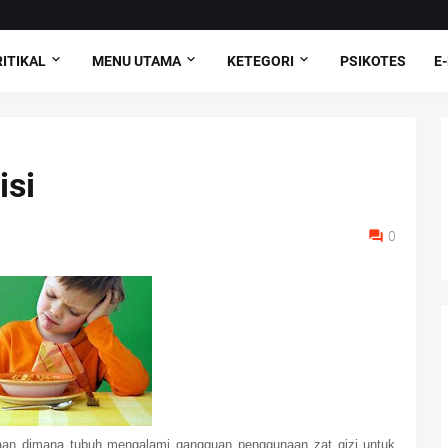
ITIKAL
MENU UTAMA
KETEGORI
PSIKOTES
E
isi
0
daan dimana tubuh mengalami gangguan penggunaan zat gizi untuk