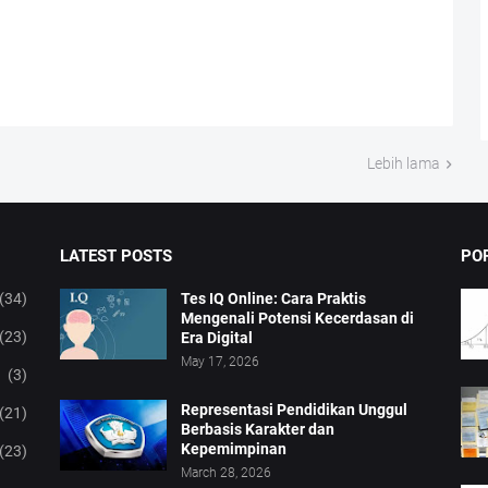
Lebih lama
LATEST POSTS
PO
(34)
Tes IQ Online: Cara Praktis
Mengenali Potensi Kecerdasan di
(23)
Era Digital
May 17, 2026
(3)
Representasi Pendidikan Unggul
(21)
Berbasis Karakter dan
Kepemimpinan
(23)
March 28, 2026