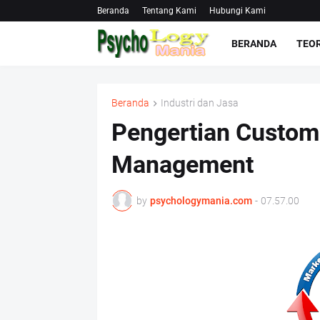
Beranda
Tentang Kami
Hubungi Kami
BERANDA
TEOR
Beranda
Industri dan Jasa
Pengertian Custome
Management
by
psychologymania.com
-
07.57.00