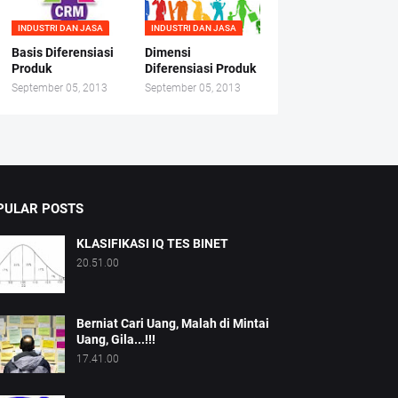
INDUSTRI DAN JASA
INDUSTRI DAN JASA
Basis Diferensiasi
Dimensi
Produk
Diferensiasi Produk
September 05, 2013
September 05, 2013
PULAR POSTS
KLASIFIKASI IQ TES BINET
20.51.00
Berniat Cari Uang, Malah di Mintai
Uang, Gila...!!!
17.41.00