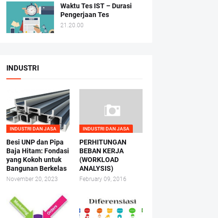
Waktu Tes IST – Durasi
Pengerjaan Tes
21.20.00
INDUSTRI
INDUSTRI DAN JASA
INDUSTRI DAN JASA
Besi UNP dan Pipa
PERHITUNGAN
Baja Hitam: Fondasi
BEBAN KERJA
yang Kokoh untuk
(WORKLOAD
Bangunan Berkelas
ANALYSIS)
November 20, 2023
February 09, 2016