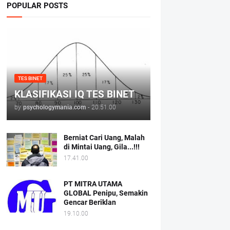
POPULAR POSTS
TES BINET
KLASIFIKASI IQ TES BINET
by
psychologymania.com
-
20.51.00
Berniat Cari Uang, Malah
di Mintai Uang, Gila...!!!
17.41.00
PT MITRA UTAMA
GLOBAL Penipu, Semakin
Gencar Beriklan
19.10.00