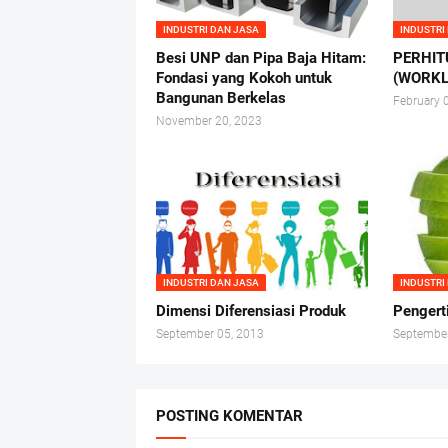
INDUSTRI DAN JASA
INDUSTRI
Besi UNP dan Pipa Baja Hitam:
PERHIT
Fondasi yang Kokoh untuk
(WORKL
Bangunan Berkelas
February 
November 20, 2023
INDUSTRI DAN JASA
INDUSTRI
Dimensi Diferensiasi Produk
Pengert
September 05, 2013
September
POSTING KOMENTAR