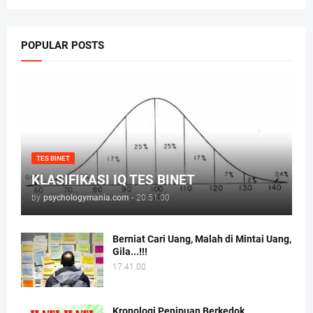
POPULAR POSTS
TES BINET
KLASIFIKASI IQ TES BINET
by
psychologymania.com
-
20.51.00
Berniat Cari Uang, Malah di Mintai Uang,
Gila...!!!
17.41.00
Kronologi Penipuan Berkedok