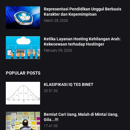
Representasi Pendidikan Unggul Berbasis
Karakter dan Kepemimpinan
March 28, 2026
Ketika Layanan Hosting Kehilangan Arah:
Kekecewaan terhadap Hostinger
February 09, 2026
POPULAR POSTS
KLASIFIKASI IQ TES BINET
20.51.00
Berniat Cari Uang, Malah di Mintai Uang,
Gila...!!!
17.41.00