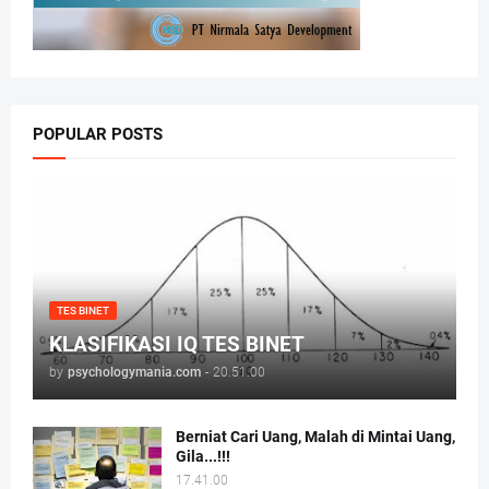
POPULAR POSTS
TES BINET
KLASIFIKASI IQ TES BINET
by
psychologymania.com
-
20.51.00
Berniat Cari Uang, Malah di Mintai Uang,
Gila...!!!
17.41.00