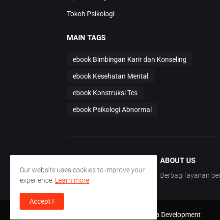
Tokoh Psikologi
MAIN TAGS
ebook Bimbingan Karir dan Konseling
ebook Kesehatan Mental
ebook Konstruksi Tes
ebook Psikologi Abnormal
ABOUT US
Our website uses cookies to improve your
Berbagi layanan 
experience.
Learn more
Accept !
Support by -
PT. Nirmala Satya Development