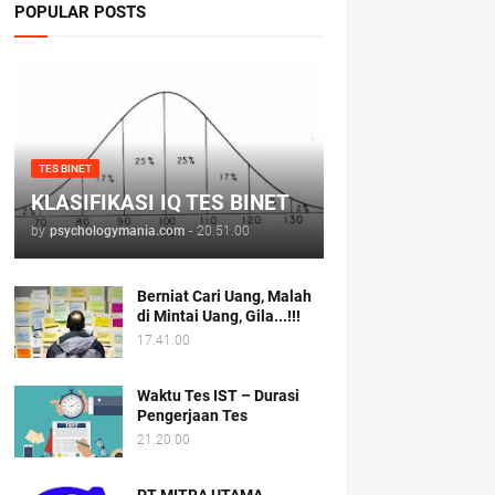
POPULAR POSTS
TES BINET
KLASIFIKASI IQ TES BINET
by
psychologymania.com
-
20.51.00
Berniat Cari Uang, Malah
di Mintai Uang, Gila...!!!
17.41.00
Waktu Tes IST – Durasi
Pengerjaan Tes
21.20.00