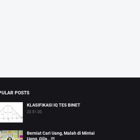
PULAR POSTS
KLASIFIKASI IQ TES BINET
20.51.00
Berniat Cari Uang, Malah di Mintai
Uang, Gila...!!!