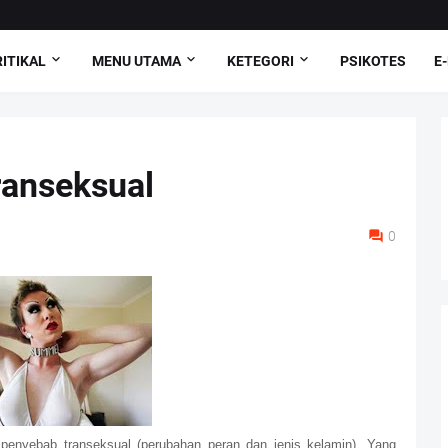
ITIKAL
MENU UTAMA
KETEGORI
PSIKOTES
E
ranseksual
0
 penyebab transeksual (perubahan peran dan jenis kelamin). Yang