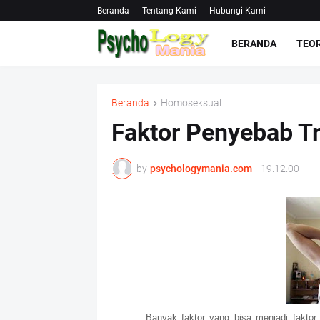
Beranda
Tentang Kami
Hubungi Kami
BERANDA
TEOR
Beranda
Homoseksual
Faktor Penyebab T
by
psychologymania.com
-
19.12.00
Banyak faktor yang bisa menjadi faktor