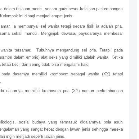
a dalam tinjauan medis, secara garis besar kelainan perkembangan
Kelompok ini dibagi menjadi empat jenis:
amar. Ia mempunyai sel wanita tetapi secara fisik ia adalah pria.
 sama sekali mandul. Menginjak dewasa, payudaranya membesar
 wanita tersamar. Tubuhnya mengandung sel pria. Tetapi, pada
rmon dalam embrio) alat seks yang dimiliki adalah wanita. Ketika
etap kecil dan sering tidak bisa mengalami haid.
ni pada dasarnya memiliki kromosom sebagai wanita (XX) tetapi
a.
 pada dasarnya memiliki kromosom pria (XY) namun perkembangan
sikologis, sosial budaya yang termasuk didalamnya pola asuh
ngalaman yang sangat hebat dengan lawan jenis sehingga mereka
n ingin menjadi seperti lawan jenis.