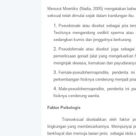
Menurut Moertiko (Nadia, 2005) mengatakan bahw
seksual telah dimulai sejak dalam kandungan ibu. 
Pseudomale atau disebut sebagai pria ters
Testisnya mengandung sedikit sperma atau
sedangkan kumis dan jenggotnya berkurang.
Pseudofemale atau disebut juga sebagai
pemeriksaan gonad (alat yang mengeluarkan ho
menginjak dewasa, kemaluan dan payudaranya t
Female-pseudohermaprodite, penderita i
perkembangan fisiknya cenderung menjadi pri
Male-pseudohermaprodite, penderita ini
fisiknya cenderung wanita.
Faktor Psikologis
Transeksual disebabkan oleh faktor p
lingkungan yang membesarkannya. Mempunyai pe
berkhayal dan memuja lawan jenis sebagai idola da