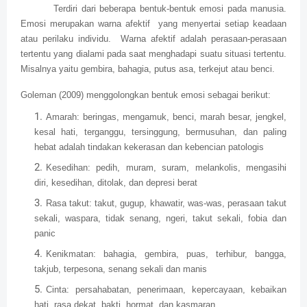
Terdiri dari beberapa bentuk-bentuk emosi pada manusia.
Emosi merupakan warna afektif yang menyertai setiap keadaan
atau perilaku individu. Warna afektif adalah perasaan-perasaan
tertentu yang dialami pada saat menghadapi suatu situasi tertentu.
Misalnya yaitu gembira, bahagia, putus asa, terkejut atau benci.
Goleman (2009) menggolongkan bentuk emosi sebagai berikut:
Amarah: beringas, mengamuk, benci, marah besar, jengkel,
kesal hati, terganggu, tersinggung, bermusuhan, dan paling
hebat adalah tindakan kekerasan dan kebencian patologis
Kesedihan: pedih, muram, suram, melankolis, mengasihi
diri, kesedihan, ditolak, dan depresi berat
Rasa takut: takut, gugup, khawatir, was-was, perasaan takut
sekali, waspara, tidak senang, ngeri, takut sekali, fobia dan
panic
Kenikmatan: bahagia, gembira, puas, terhibur, bangga,
takjub, terpesona, senang sekali dan manis
Cinta: persahabatan, penerimaan, kepercayaan, kebaikan
hati, rasa dekat, bakti, hormat, dan kasmaran