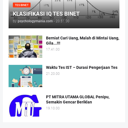
TES BINET
KLASIFIKASI IQ TES BINET
by
psychologymania.com
-
20.51.00
Berniat Cari Uang, Malah di Mintai Uang,
Gila...!!!
17.41.00
Waktu Tes IST – Durasi Pengerjaan Tes
21.20.00
PT MITRA UTAMA GLOBAL Penipu,
Semakin Gencar Beriklan
19.10.00