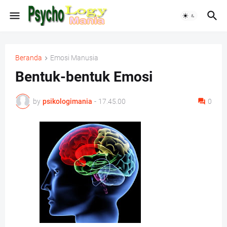
Beranda
Emosi Manusia
Bentuk-bentuk Emosi
by
psikologimania
-
17.45.00
0