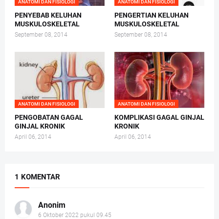
ANATOMI DAN FISIOLOGI
ANATOMI DAN FISIOLOGI
PENYEBAB KELUHAN
PENGERTIAN KELUHAN
MUSKULOSKELETAL
MUSKULOSKELETAL
September 08, 2014
September 08, 2014
ANATOMI DAN FISIOLOGI
ANATOMI DAN FISIOLOGI
PENGOBATAN GAGAL
KOMPLIKASI GAGAL GINJAL
GINJAL KRONIK
KRONIK
April 06, 2014
April 06, 2014
1 KOMENTAR
Anonim
6 Oktober 2022 pukul 09.45