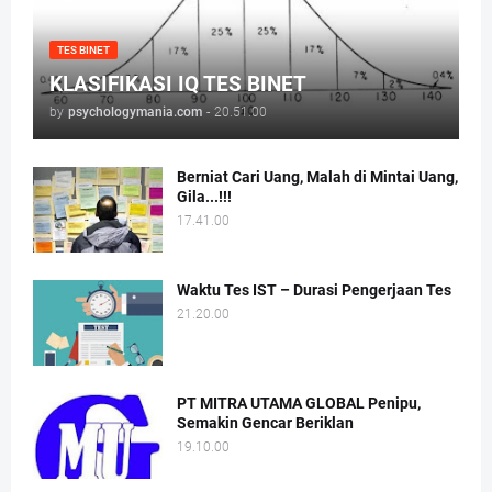
TES BINET
KLASIFIKASI IQ TES BINET
by
psychologymania.com
-
20.51.00
Berniat Cari Uang, Malah di Mintai Uang,
Gila...!!!
17.41.00
Waktu Tes IST – Durasi Pengerjaan Tes
21.20.00
PT MITRA UTAMA GLOBAL Penipu,
Semakin Gencar Beriklan
19.10.00