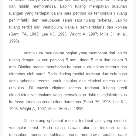
dan labirin membranosa. Labirin tulang merupakan susunan
ruangan yang terdapat dalam pars petrosa os temporalis ( ruang
perilimfatik) dan merupakan salah satu tulang terkeras. Labirin
tulang terdiri dari vestibulum, kanalis semisirkularis dan kohlea
(Santi PA, 1993; Lee KJ, 1995; Wright A, 1997; Mills JH et al,
1998).
Vestibulum merupakan bagian yang membesar dari labirin
tulang dengan ukuran panjang 5 mm, tinggi 5 mm dan dalam 3
mm. Dinding medial menghadap ke meatus akustikus internus dan
ditembus oleh saraf. Pada dinding medial terdapat dua cekungan
yaitu spherical recess untuk sakulus dan eliptical recess untuk
utrikulus. Di bawah eliptical recess terdapat lubang kecil
akuaduktus vestibularis yang menyalurkan duktus endolimfatikus
ke fossa kranii posterior diluar duramater (Santi PA, 1993; Lee KJ,
1995; Wright A, 1997; Mills JH et al, 1998).
Di belakang spherical recess terdapat alur yang disebut
vestibular crest. Pada ujung bawah alur ini terpisah untuk
mencakup recessus kohlearis yang membawa serabut saraf