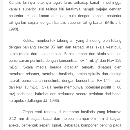
Kanalis lainnya letaknya tegak lurus terhadap kanal ini sehingga
kanalis superior sisi telinga kiri letaknya hampir sejajar dengan
posterior telinga kanan demikian pula dengan kanalis posterior
telinga kiri sejajar dengan kanalis superior teling kanan (Mills JH,
1998).
Koklea membentuk tabung ulir yang dilindungi oleh tulang
dengan panjang sekitar 35 mm dan terbagi atas skala vestibuli,
skala media dan skala timpani. Skala timpani dan skala vestibuli
berisi cairan perilimfa dengan konsentrasi K+ 4 mEq/l dan Na+ 139
mEq/l. Skala media berada dibagian tengah, dibatasi oleh
membran reissner, membran basilaris, lamina spiralis dan dinding
lateral, berisi cairan endolimfa dengan konsentrasi K+ 144 mEq/l
dan Na+ 13 mEq/l. Skala media mempunyai potensial positif (+ 80
mv) pada saat istirahat dan berkurang secara perlahan dari basal
ke apeks (Ballenger JJ, 1996).
Organ corti terletak di membran basilaris yang lebarnya
0.12 mm di bagian basal dan melebar sampai 0.5 mm di bagian
apeks, berbentuk seperti spiral. Beberapa komponen penting pada