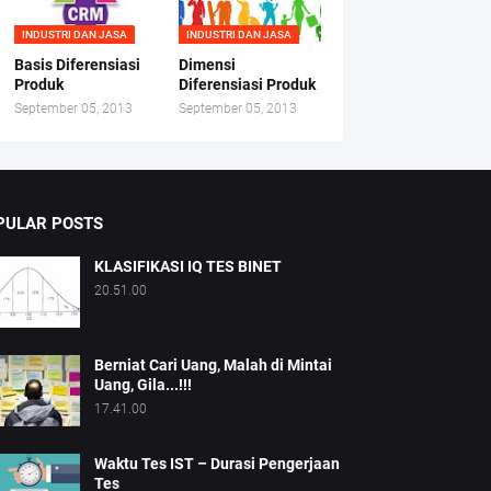
INDUSTRI DAN JASA
INDUSTRI DAN JASA
Basis Diferensiasi
Dimensi
Produk
Diferensiasi Produk
September 05, 2013
September 05, 2013
PULAR POSTS
KLASIFIKASI IQ TES BINET
20.51.00
Berniat Cari Uang, Malah di Mintai
Uang, Gila...!!!
17.41.00
Waktu Tes IST – Durasi Pengerjaan
Tes