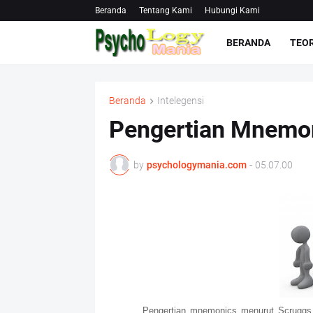
Beranda
Tentang Kami
Hubungi Kami
BERANDA
TEOR
Beranda
Intelegensi
Pengertian Mnemo
by
psychologymania.com
-
05.07.00
Pengertian mnemonics menurut Scruggs &