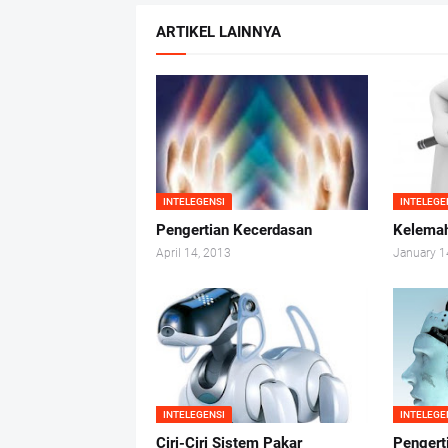
ARTIKEL LAINNYA
INTELEGENSI
INTELEGE
Pengertian Kecerdasan
Kelemah
April 14, 2013
January 1
INTELEGENSI
INTELEGE
Ciri-Ciri Sistem Pakar
Pengert