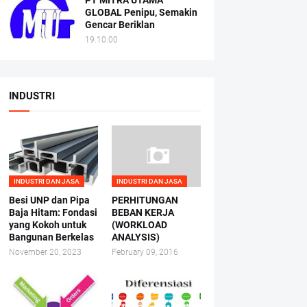
PT MITRA UTAMA
GLOBAL Penipu, Semakin
Gencar Beriklan
19.10.00
INDUSTRI
INDUSTRI DAN JASA
INDUSTRI DAN JASA
Besi UNP dan Pipa
PERHITUNGAN
Baja Hitam: Fondasi
BEBAN KERJA
yang Kokoh untuk
(WORKLOAD
Bangunan Berkelas
ANALYSIS)
November 20, 2023
February 09, 2016