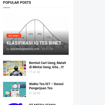
POPULAR POSTS
TES BINET
KLASIFIKASI IQ TES BINET
by
psychologymania.com
-
20.51.00
Berniat Cari Uang, Malah
di Mintai Uang, Gila...!!!
17.41.00
Waktu Tes IST – Durasi
Pengerjaan Tes
21.20.00