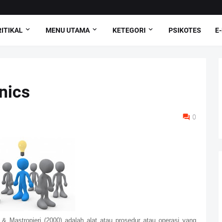
ITIKAL
MENU UTAMA
KETEGORI
PSIKOTES
E
nics
0
 Mastropieri (2000) adalah alat atau prosedur atau operasi yang