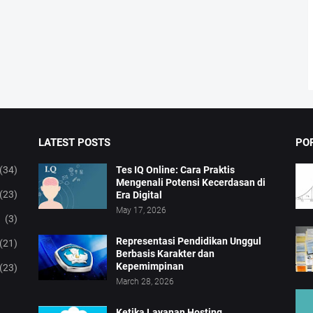
LATEST POSTS
PO
(34)
Tes IQ Online: Cara Praktis
Mengenali Potensi Kecerdasan di
(23)
Era Digital
May 17, 2026
(3)
Representasi Pendidikan Unggul
(21)
Berbasis Karakter dan
Kepemimpinan
(23)
March 28, 2026
Ketika Layanan Hosting