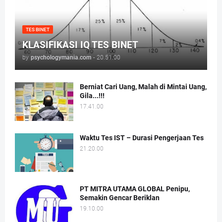
TES BINET
KLASIFIKASI IQ TES BINET
by
psychologymania.com
-
20.51.00
Berniat Cari Uang, Malah di Mintai Uang,
Gila...!!!
17.41.00
Waktu Tes IST – Durasi Pengerjaan Tes
21.20.00
PT MITRA UTAMA GLOBAL Penipu,
Semakin Gencar Beriklan
19.10.00