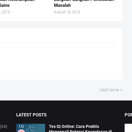
Sains
Masalah
, 2013
August 18, 2013
Lebih lama
LATEST POSTS
PO
(34)
Tes IQ Online: Cara Praktis
Mengenali Potensi Kecerdasan di