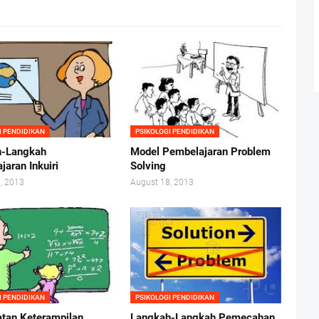
I PENDIDIKAN
PSIKOLOGI PENDIDIKAN
h-Langkah
Model Pembelajaran Problem
aran Inkuiri
Solving
, 2013
August 18, 2013
I PENDIDIKAN
PSIKOLOGI PENDIDIKAN
tan Keterampilan
Langkah-Langkah Pemecahan