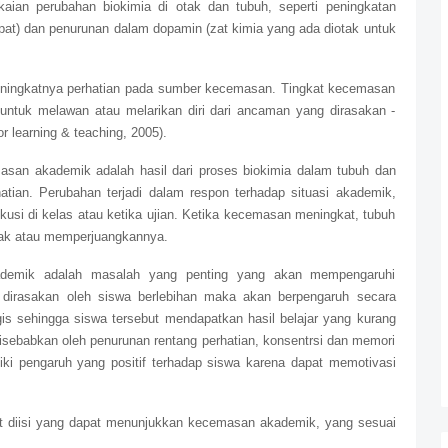
ian perubahan biokimia di otak dan tubuh, seperti peningkatan
pat) dan penurunan dalam dopamin (zat kimia yang ada diotak untuk
meningkatnya perhatian pada sumber kecemasan. Tingkat kecemasan
ntuk melawan atau melarikan diri dari ancaman yang dirasakan -
for learning & teaching, 2005).
masan akademik adalah hasil dari proses biokimia dalam tubuh dan
ian. Perubahan terjadi dalam respon terhadap situasi akademik,
skusi di kelas atau ketika ujian. Ketika kecemasan meningkat, tubuh
lak atau memperjuangkannya.
ademik adalah masalah yang penting yang akan mempengaruhi
dirasakan oleh siswa berlebihan maka akan berpengaruh secara
is sehingga siswa tersebut mendapatkan hasil belajar yang kurang
 disebabkan oleh penurunan rentang perhatian, konsentrsi dan memori
ki pengaruh yang positif terhadap siswa karena dapat memotivasi
at diisi yang dapat menunjukkan kecemasan akademik, yang sesuai