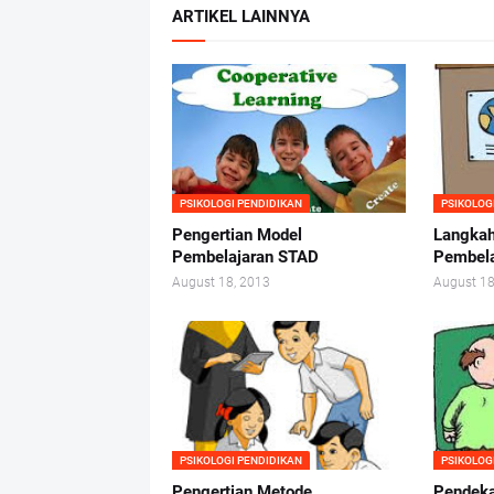
ARTIKEL LAINNYA
PSIKOLOGI PENDIDIKAN
PSIKOLOG
Pengertian Model
Langka
Pembelajaran STAD
Pembelaj
August 18, 2013
August 18
PSIKOLOGI PENDIDIKAN
PSIKOLOG
Pengertian Metode
Pendeka