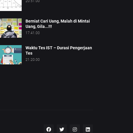
20.51.00
Berniat Cari Uang, Malah di Mintai
Uang, Gila...!!!
17.41.00
Waktu Tes IST – Durasi Pengerjaan
Tes
21.20.00