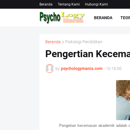
Beranda
Tentang Kami
Hubungi Kami
BERANDA
TEOR
Beranda
Psikologi Pendidikan
Pengertian Kecem
by
psychologymania.com
-
10.16.00
Pengetian kecemasan akademik adalah c