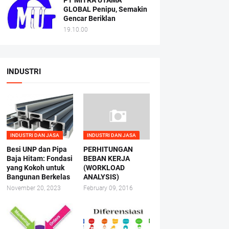
PT MITRA UTAMA
GLOBAL Penipu, Semakin
Gencar Beriklan
19.10.00
INDUSTRI
INDUSTRI DAN JASA
INDUSTRI DAN JASA
Besi UNP dan Pipa
PERHITUNGAN
Baja Hitam: Fondasi
BEBAN KERJA
yang Kokoh untuk
(WORKLOAD
Bangunan Berkelas
ANALYSIS)
November 20, 2023
February 09, 2016