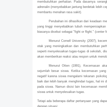
membutuhkan perhatian. Pada dasarnya serangka
adrenalin (menyebabkan jantung berdetak lebih ce
membantu menahan rasa sakit).
Perubahan ini dihasilkan dari keadaan 
yang tinggi menyebabkan tubuh mempersiapkan u
biasanya disebut sebagai "fight or flight." (center 
Menurut Cornell University (2007), kece
otak yang meningkatkan dan membutuhkan perhat
seperti menyelesaikan tugas-tugas di sekolah, di
akan memberikan reaksi atau respon untuk meno
Menurut Otten (1991), Kecemasan ak
sejumlah besar siswa. Ketika kecemasan yang 
negatif karena siswa mengalami tekanan psikolog
baik dan lebih banyak menghindari tugas, hal ini
pada siswa. Namun disisi lain kecemasan memili
siswa untuk menyelesaikan tugas.
Tetapi ada beberapa daftar pertanyaan yang dap
dengan situasi: