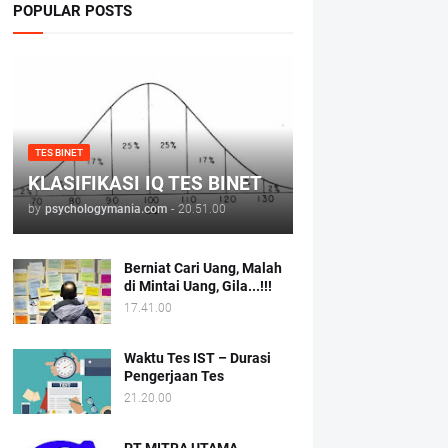
POPULAR POSTS
TES BINET
KLASIFIKASI IQ TES BINET
by
psychologymania.com
-
20.51.00
Berniat Cari Uang, Malah
di Mintai Uang, Gila...!!!
17.41.00
Waktu Tes IST – Durasi
Pengerjaan Tes
21.20.00