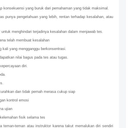
dap konsekuensi yang buruk dari pemahaman yang tidak maksimal.
 punya pengetahuan yang lebih, rentan terhadap kesalahan, atau
ar untuk menghindari terjadinya kesalahan dalam menjawab tes.
arena telah membuat kesalahan
ang kali yang mengganggu berkonsentrasi.
apatkan nilai bagus pada tes atau tugas.
epercayaan diri.
eda.
s.
curahkan dan tidak pernah merasa cukup siap
gan kontrol emosi
a ujian
kelemahan fisik selama tes
teman-teman atau instruktor karena takut memalukan diri sendiri