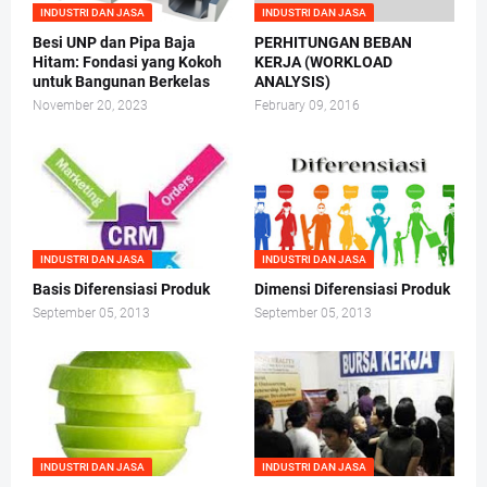
INDUSTRI DAN JASA
INDUSTRI DAN JASA
Besi UNP dan Pipa Baja
PERHITUNGAN BEBAN
Hitam: Fondasi yang Kokoh
KERJA (WORKLOAD
untuk Bangunan Berkelas
ANALYSIS)
November 20, 2023
February 09, 2016
INDUSTRI DAN JASA
INDUSTRI DAN JASA
Basis Diferensiasi Produk
Dimensi Diferensiasi Produk
September 05, 2013
September 05, 2013
INDUSTRI DAN JASA
INDUSTRI DAN JASA