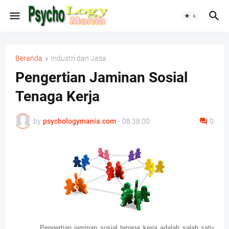
Beranda
Industri dan Jasa
Pengertian Jaminan Sosial
Tenaga Kerja
by
psychologymania.com
-
08.38.00
0
Pengertian jaminan sosial tenaga kerja adalah salah satu