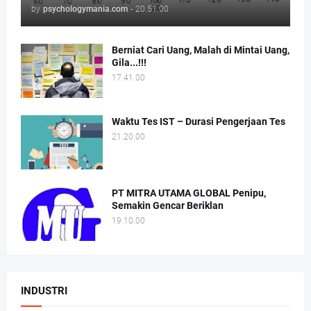
by
psychologymania.com
-
20.51.00
Berniat Cari Uang, Malah di Mintai Uang,
Gila...!!!
17.41.00
Waktu Tes IST – Durasi Pengerjaan Tes
21.20.00
PT MITRA UTAMA GLOBAL Penipu,
Semakin Gencar Beriklan
19.10.00
INDUSTRI