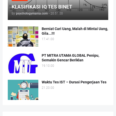
KLASIFIKASI IQ TES BINET
by
psychologymania.com
-
20.51.00
Berniat Cari Uang, Malah di Mintai Uang,
Gila...!!!
17.41.00
PT MITRA UTAMA GLOBAL Penipu,
Semakin Gencar Beriklan
19.10.00
Waktu Tes IST – Durasi Pengerjaan Tes
21.20.00