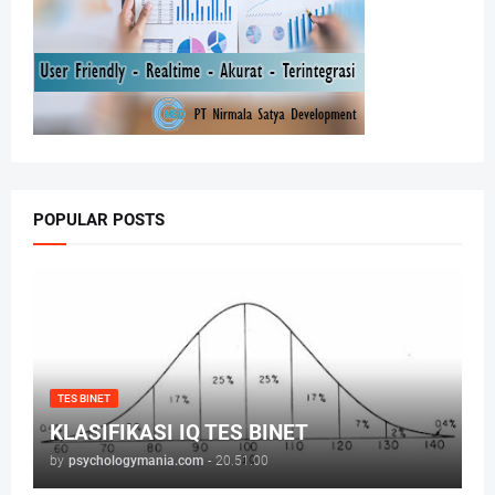
POPULAR POSTS
TES BINET
KLASIFIKASI IQ TES BINET
by
psychologymania.com
-
20.51.00