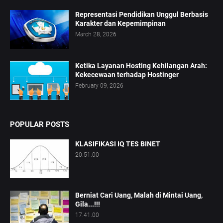
Representasi Pendidikan Unggul Berbasis
Karakter dan Kepemimpinan
March 28, 2026
Ketika Layanan Hosting Kehilangan Arah:
Kekecewaan terhadap Hostinger
February 09, 2026
POPULAR POSTS
KLASIFIKASI IQ TES BINET
20.51.00
Berniat Cari Uang, Malah di Mintai Uang,
Gila...!!!
17.41.00