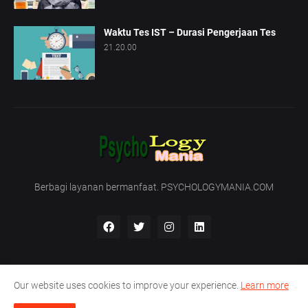
Waktu Tes IST – Durasi Pengerjaan Tes
21.20.00
Berbagi layanan bermanfaat. PSYCHOLOGYMANIA.COM
Our website uses cookies to improve your experience.
Learn more
Beranda
Tentang Kami
Hubungi Kami