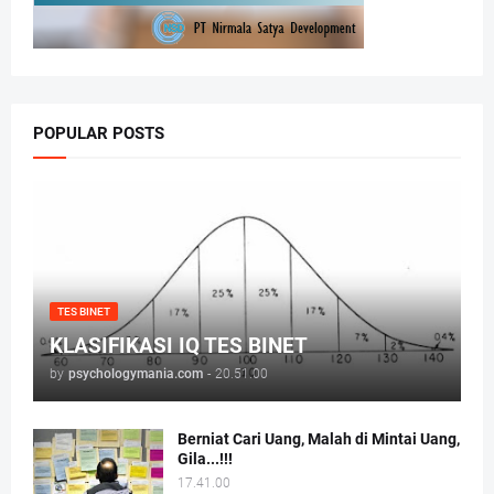
POPULAR POSTS
TES BINET
KLASIFIKASI IQ TES BINET
by
psychologymania.com
-
20.51.00
Berniat Cari Uang, Malah di Mintai Uang,
Gila...!!!
17.41.00