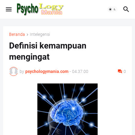
Beranda
Intelegensi
Definisi kemampuan
mengingat
by
psychologymania.com
-
04.37.00
0