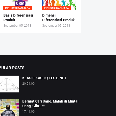
INDUSTRI DAN JASA
INDUSTRI DAN JASA
Basis Diferensiasi
Dimensi
Produk
Diferensiasi Produk
September 05, 2013
September 05, 2013
PULAR POSTS
KLASIFIKASI IQ TES BINET
20.51.00
Berniat Cari Uang, Malah di Mintai
Uang, Gila...!!!
17.41.00