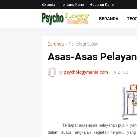
Beranda
Tentang Kami
Hubungi Kami
BERANDA
TEOR
Beranda
Psikologi Sosial
Asas-Asas Pelayan
by
psychologymania.com
-
19.21.00
Terdapat asas-asas pelayanan publik yan
dalam suatu rangkaian kegiatan terpadu yang b