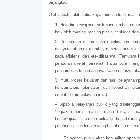
terjangkau.
Oleh sebab itulah setidaknya mengandung asas–asa
Hak dan kewajiban, baik bagi pemberi dan p
baik oleh masing–masing pihak, sehingga tid
Pengaturan setiap bentuk pelayanan um
masyarakat untuk membayar, berdasarkan ket
pada efisiensi dan efektifitasnya. (Tentunya
peraturan daerah tersebut, harus pula meng
pengambilan keputusannya, karena masyarakat
Mutu proses keluaran dan hasil pelayanan 
kenyamanan, kelancaran, dan kepastian huku
empati dalam pelayanannya).
Apabila pelayanan publik yang diselengg
“terpaksa harus mahal”, maka Instansi a
berkewajiban “memberi peluang” kepada masy
perundang – undangan yang berlaku (konsep re
Pelayanan publik akan berkualitas apabil