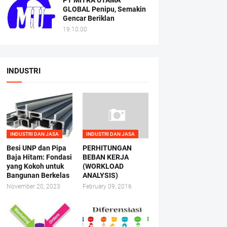
PT MITRA UTAMA
GLOBAL Penipu, Semakin
Gencar Beriklan
19.10.00
INDUSTRI
INDUSTRI DAN JASA
INDUSTRI DAN JASA
Besi UNP dan Pipa
PERHITUNGAN
Baja Hitam: Fondasi
BEBAN KERJA
yang Kokoh untuk
(WORKLOAD
Bangunan Berkelas
ANALYSIS)
November 20, 2023
February 09, 2016