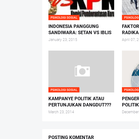
PSIKOLOGI SOSIAL
PSIKOLOG
INDONESIA PANGGUNG
FAKTO
SANDIWARA: SETAN VS IBLIS
RADIKA
January 23, 2015
April 07, 
PSIKOLOGI SOSIAL
PSIKOLOG
KAMPANYE POLITIK ATAU
PENGER
PERTUNJUKAN DANGDUT???
POLITI
March 23, 2014
December
POSTING KOMENTAR