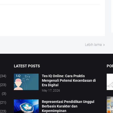
Lebih lama
LATEST POSTS
PO
(34)
Tes IQ Online: Cara Praktis
Mengenali Potensi Kecerdasan di
(23)
Era Digital
May 17, 2026
(3)
Representasi Pendidikan Unggul
(21)
Berbasis Karakter dan
Kepemimpinan
(23)