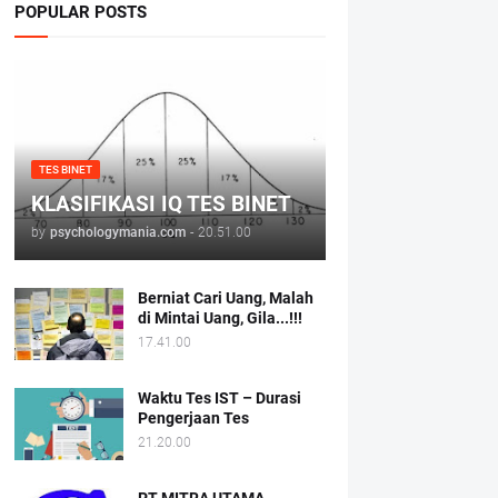
POPULAR POSTS
TES BINET
KLASIFIKASI IQ TES BINET
by
psychologymania.com
-
20.51.00
Berniat Cari Uang, Malah
di Mintai Uang, Gila...!!!
17.41.00
Waktu Tes IST – Durasi
Pengerjaan Tes
21.20.00