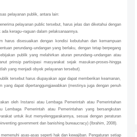
s pelayanan publik, antara lain:
enerima pelayanan public tersebut, harus jelas dan diketahui dengan
ak ada keragu–raguan dalam pelaksanaannya.
um harus disesuaikan dengan kondisi kebutuhan dan kemampuan
entuan perundang–undangan yang berlaku, dengan tetap berpegang
 kebijakan publik yang melahirkan aturan perundang–undangan atau
anut prinsip partisipasi masyarakat sejak masukan-proses-hingga
lah yang menjadi obyek pelayanan tersebut).
publik tersebut harus diupayakan agar dapat memberikan keamanan,
m yang dapat dipertanggungjawabkan (mestinya juga dengan penuh
arakan oleh Instansi atau Lembaga Pemerintah atau Pemerintahan
tau Lembaga Pemerintah atau Pemerintahan yang bersangkutan
arakat untuk ikut menyelenggarakannya, sesuai dengan peraturan
inventing government dan banishing bureaucracy) (Ibrahim, 2008).
a memenuhi asas-asas seperti hak dan kewajiban. Pengaturan setiap