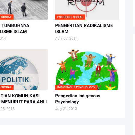
I SOSIAL
PSIKOLOGI SOSIAL
R TUMBUHNYA
PENGERTIAN RADIKALISME
LISME ISLAM
ISLAM
2014
April 07, 2014
I SOSIAL
INDIGENOUS PSYCHOLOGY
TIAN KOMUNIKASI
Pengertian Indigenous
K MENURUT PARA AHLI
Psychology
 23, 2013
July 21, 2013