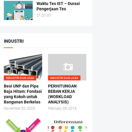
Waktu Tes IST – Durasi
Pengerjaan Tes
21.20.00
INDUSTRI
INDUSTRI DAN JASA
INDUSTRI DAN JASA
Besi UNP dan Pipa
PERHITUNGAN
Baja Hitam: Fondasi
BEBAN KERJA
yang Kokoh untuk
(WORKLOAD
Bangunan Berkelas
ANALYSIS)
November 20, 2023
February 09, 2016