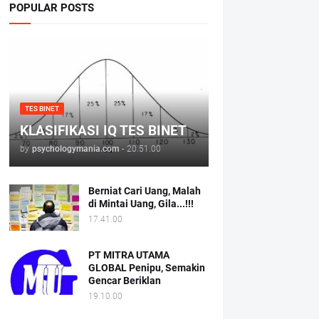
POPULAR POSTS
TES BINET
KLASIFIKASI IQ TES BINET
by
psychologymania.com
-
20.51.00
Berniat Cari Uang, Malah
di Mintai Uang, Gila...!!!
17.41.00
PT MITRA UTAMA
GLOBAL Penipu, Semakin
Gencar Beriklan
19.10.00