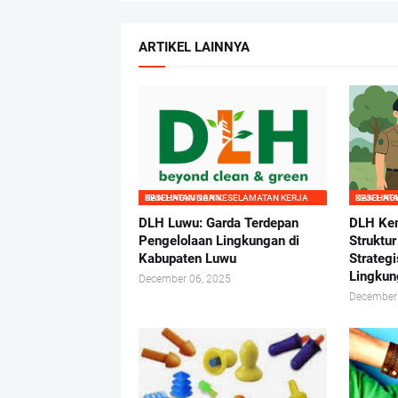
ARTIKEL LAINNYA
KESEHATAN DAN KESELAMATAN KERJA DAN LINGKUNGAN
KESEHATAN DAN KESELAMATAN
DLH Luwu: Garda Terdepan
DLH Ke
Pengelolaan Lingkungan di
Struktu
Kabupaten Luwu
Strateg
Lingkun
December 06, 2025
December