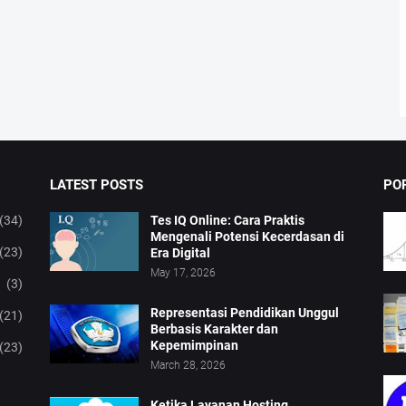
LATEST POSTS
PO
(34)
Tes IQ Online: Cara Praktis
Mengenali Potensi Kecerdasan di
(23)
Era Digital
May 17, 2026
(3)
Representasi Pendidikan Unggul
(21)
Berbasis Karakter dan
Kepemimpinan
(23)
March 28, 2026
Ketika Layanan Hosting