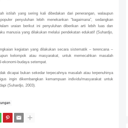
ah istilah yang sering kali dibedakan dari penerangan, walaupun
populer penyuluhan lebih menekankan “bagaimana”, sedangkan
alam uraian berikut ini penyuluhan diberikan arti lebih luas dan
ku manusia yang dilakukan melalui pendekatan edukatif (Suhardjo,
angkaian kegiatan yang dilakukan secara sistematik – terencana –
 maupun kelompok atau masyarakat, untuk memecahkan masalah
l-ekonomi-budaya setempat.
ndak dicapai bukan sekedar terpecahnya masalah atau terpenuhinya
ligus ingin dikembangkan kemampuan individu/masyarakat untuk
api (Suhardjo, 2003).
kungan