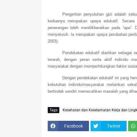
Pengertian penyuluhan gizi adalah sebu
keduanya merupakan upaya edukatif. Secara 
penerangan lebih menitikberatkan pada “apa”. D
menyeluruh. Ia merupakan upaya perubahan perila
2003).
Pendekatan edukatif diartikan sebagai r
terarah, dengan peran serta aktif individu
masyarakat dengan memperhitungkan faktor sosia
Dengan pendekatan edukatif ini yang he
kebutuhan individu/masyarakat melainkan seka
bertindak sendiri memecahkan masalah yang dihad
Tags
Kesehatan dan Keselamatan Kerja dan Ling
Facebook
Twitter