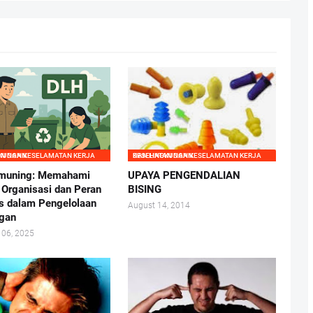
 KERJA DAN LINGKUNGAN
KESEHATAN DAN KESELAMATAN KERJA DAN LINGKUNGAN
muning: Memahami
UPAYA PENGENDALIAN
r Organisasi dan Peran
BISING
is dalam Pengelolaan
August 14, 2014
gan
 06, 2025