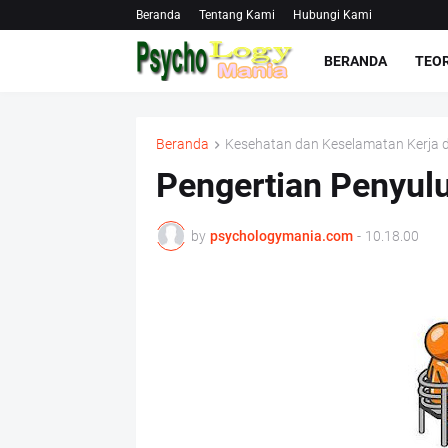
Beranda
Tentang Kami
Hubungi Kami
BERANDA
TEOR
Beranda
Kesehatan dan Keselamatan Kerja 
Pengertian Penyulu
by
psychologymania.com
-
10.18.00