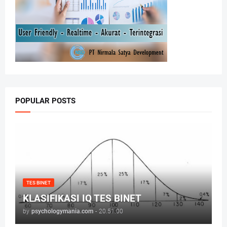
POPULAR POSTS
TES BINET
KLASIFIKASI IQ TES BINET
by
psychologymania.com
-
20.51.00