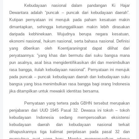
Kebudayaan nasional dalam pandangan Ki Hajar
Dewantara adalah “puncak – puncak dari kebudayaan daerah”.
Kutipan pernyataan ini merujuk pada paham kesatuan makin
dimantapkan, sehingga ketunggalikaan makin lebih dirasakan
daripada kebhinekaan. Wujudnya berupa negara kesatuan,
ekonomi nasional, hukum nasional, serta bahasa nasional. Definisi
yang diberikan oleh Koentjaraningrat dapat dilihat dari
peryataannya: “yang khas dan bermutu dari suku bangsa mana
pun asalnya, asal bisa mengidentifikasikan diri dan menimbulkan
rasa bangga, itulah kebudayaan nasional”. Pernyataan ini merujuk
pada puncak – puncak kebudayaan daerah dan kebudayaan suku
bangsa yang bisa menimbulkan rasa bangga bagi orang Indonesia
jika ditampilkan untuk mewakili identitas bersama.
Pernyataan yang tertera pada GBHN tersebut merupakan
penjabaran dari UUD 1945 Pasal 32. Dewasa ini tokoh – tokoh
kebudayaan Indonesia sedang mempersoalkan eksistensi
kebudayaan daerah dan kebudayaan nasional terkait
dihapuskannya tiga kalimat penjelasan pada pasal 32 dan
munculnya ayat yang baru. Mereka mempersoalkan adanya