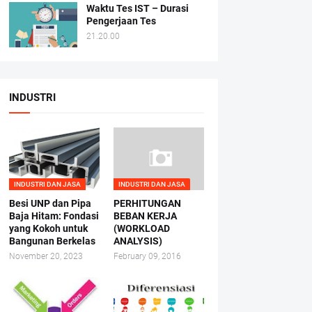
Waktu Tes IST – Durasi
Pengerjaan Tes
21.20.00
INDUSTRI
INDUSTRI DAN JASA
INDUSTRI DAN JASA
Besi UNP dan Pipa
PERHITUNGAN
Baja Hitam: Fondasi
BEBAN KERJA
yang Kokoh untuk
(WORKLOAD
Bangunan Berkelas
ANALYSIS)
November 20, 2023
February 09, 2016