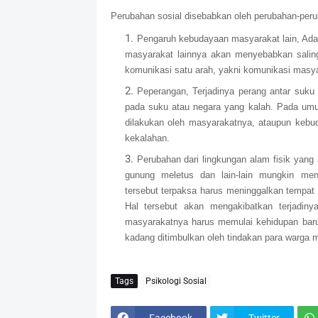
Perubahan sosial disebabkan oleh perubahan-peruba
Pengaruh kebudayaan masyarakat lain, Adan
masyarakat lainnya akan menyebabkan saling
komunikasi satu arah, yakni komunikasi mas
Peperangan, Terjadinya perang antar suku
pada suku atau negara yang kalah. Pada u
dilakukan oleh masyarakatnya, ataupun kebu
kekalahan.
Perubahan dari lingkungan alam fisik yang 
gunung meletus dan lain-lain mungkin me
tersebut terpaksa harus meninggalkan tempat 
Hal tersebut akan mengakibatkan terjadin
masyarakatnya harus memulai kehidupan baru 
kadang ditimbulkan oleh tindakan para warga ma
Tags
Psikologi Sosial
Facebook
Twitter