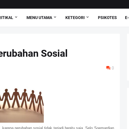
ITIKAL
MENU UTAMA
KETEGORI
PSIKOTES
E
erubahan Sosial
0
 karena perubahan sosial tidak terjadi begitu saja. Selo Soemardjan