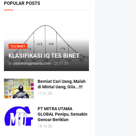
POPULAR POSTS
TES BINET
KLASIFIKASI IQ TES BINET
by
psychologymania.com
-
20.51.00
Berniat Cari Uang, Malah
di Mintai Uang, Gila...!!!
17.41.00
PT MITRA UTAMA
GLOBAL Penipu, Semakin
Gencar Beriklan
19.10.00