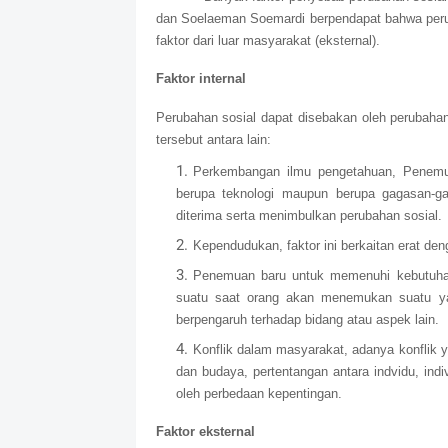
dan Soelaeman Soemardi berpendapat bahwa perub
faktor dari luar masyarakat (eksternal).
Faktor internal
Perubahan sosial dapat disebakan oleh perubahan-
tersebut antara lain:
Perkembangan ilmu pengetahuan, Penemu
berupa teknologi maupun berupa gagasan-ga
diterima serta menimbulkan perubahan sosial.
Kependudukan, faktor ini berkaitan erat d
Penemuan baru untuk memenuhi kebutuhan
suatu saat orang akan menemukan suatu y
berpengaruh terhadap bidang atau aspek lain.
Konflik dalam masyarakat, adanya konflik 
dan budaya, pertentangan antara indvidu, in
oleh perbedaan kepentingan.
Faktor eksternal