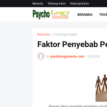
Beranda
Tentang Kami
Hubungi Kami
BERANDA
TEOR
Beranda
Psikologi Sosial
Faktor Penyebab P
by
psychologymania.com
-
15.06.00
Banyak faktor penyebab perubahan sosial,