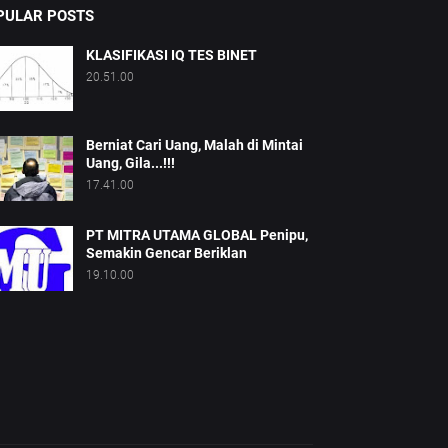
PULAR POSTS
KLASIFIKASI IQ TES BINET
20.51.00
Berniat Cari Uang, Malah di Mintai
Uang, Gila...!!!
17.41.00
PT MITRA UTAMA GLOBAL Penipu,
Semakin Gencar Beriklan
19.10.00