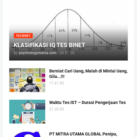
TES BINET
KLASIFIKASI IQ TES BINET
by
psychologymania.com
-
20.51.00
Berniat Cari Uang, Malah di Mintai Uang,
Gila...!!!
17.41.00
Waktu Tes IST – Durasi Pengerjaan Tes
21.20.00
PT MITRA UTAMA GLOBAL Penipu,