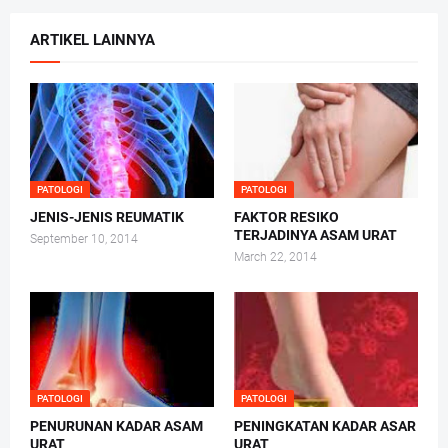
ARTIKEL LAINNYA
PATOLOGI
PATOLOGI
JENIS-JENIS REUMATIK
FAKTOR RESIKO
TERJADINYA ASAM URAT
September 10, 2014
March 22, 2014
PATOLOGI
PATOLOGI
PENURUNAN KADAR ASAM
PENINGKATAN KADAR ASAR
URAT
URAT