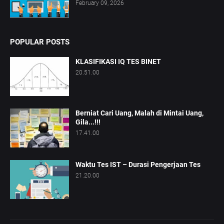
February 09, 2026
POPULAR POSTS
KLASIFIKASI IQ TES BINET
20.51.00
Berniat Cari Uang, Malah di Mintai Uang,
Gila...!!!
17.41.00
Waktu Tes IST – Durasi Pengerjaan Tes
21.20.00