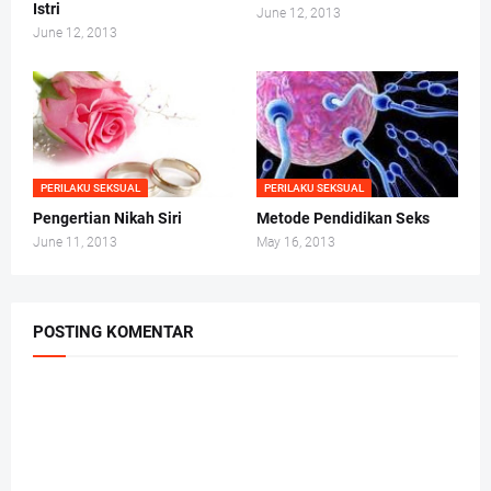
Istri
June 12, 2013
June 12, 2013
PERILAKU SEKSUAL
PERILAKU SEKSUAL
Pengertian Nikah Siri
Metode Pendidikan Seks
June 11, 2013
May 16, 2013
POSTING KOMENTAR