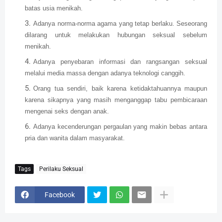
batas usia menikah.
Adanya norma-norma agama yang tetap berlaku. Seseorang
dilarang untuk melakukan hubungan seksual sebelum
menikah.
Adanya penyebaran informasi dan rangsangan seksual
melalui media massa dengan adanya teknologi canggih.
Orang tua sendiri, baik karena ketidaktahuannya maupun
karena sikapnya yang masih menganggap tabu pembicaraan
mengenai seks dengan anak.
Adanya kecenderungan pergaulan yang makin bebas antara
pria dan wanita dalam masyarakat.
Tags
Perilaku Seksual
Facebook