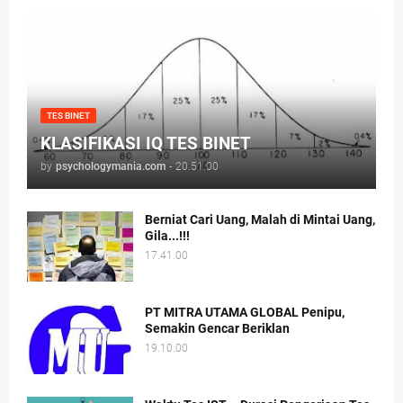
TES BINET
KLASIFIKASI IQ TES BINET
by
psychologymania.com
-
20.51.00
Berniat Cari Uang, Malah di Mintai Uang,
Gila...!!!
17.41.00
PT MITRA UTAMA GLOBAL Penipu,
Semakin Gencar Beriklan
19.10.00