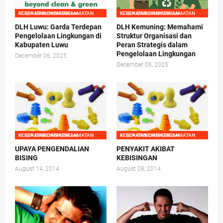
KESEHATAN DAN KESELAMATAN KERJA DAN LINGKUNGAN
KESEHATAN DAN KESELAMATAN KERJA DAN LINGKUNGAN
DLH Luwu: Garda Terdepan
DLH Kemuning: Memahami
Pengelolaan Lingkungan di
Struktur Organisasi dan
Kabupaten Luwu
Peran Strategis dalam
Pengelolaan Lingkungan
December 06, 2025
December 06, 2025
KESEHATAN DAN KESELAMATAN KERJA DAN LINGKUNGAN
KESEHATAN DAN KESELAMATAN KERJA DAN LINGKUNGAN
UPAYA PENGENDALIAN
PENYAKIT AKIBAT
BISING
KEBISINGAN
August 14, 2014
August 08, 2014