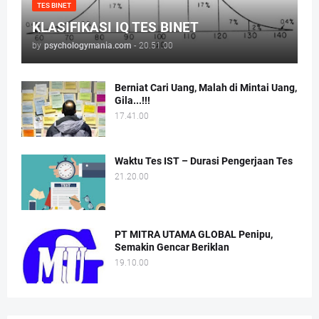
TES BINET
KLASIFIKASI IQ TES BINET
by
psychologymania.com
-
20.51.00
Berniat Cari Uang, Malah di Mintai Uang,
Gila...!!!
17.41.00
Waktu Tes IST – Durasi Pengerjaan Tes
21.20.00
PT MITRA UTAMA GLOBAL Penipu,
Semakin Gencar Beriklan
19.10.00