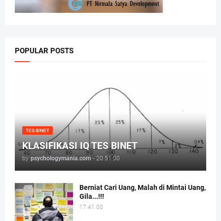
POPULAR POSTS
TES BINET
KLASIFIKASI IQ TES BINET
by
psychologymania.com
-
20.51.00
Berniat Cari Uang, Malah di Mintai Uang,
Gila...!!!
17.41.00