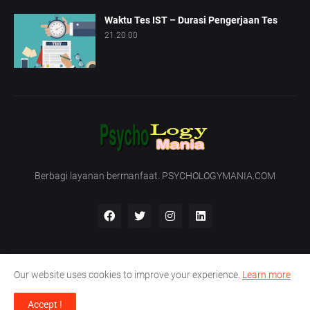
Waktu Tes IST – Durasi Pengerjaan Tes
21.20.00
Berbagi layanan bermanfaat. PSYCHOLOGYMANIA.COM
Our website uses cookies to improve your experience.
Learn more
Beranda
Tentang Kami
Hubungi Kami
Accept !
Support by -
PT. Nirmala Satya Development