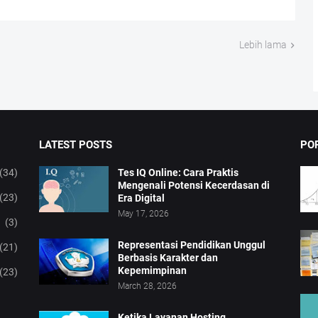
Lebih lama
LATEST POSTS
PO
(34)
Tes IQ Online: Cara Praktis
Mengenali Potensi Kecerdasan di
(23)
Era Digital
May 17, 2026
(3)
Representasi Pendidikan Unggul
(21)
Berbasis Karakter dan
Kepemimpinan
(23)
March 28, 2026
Ketika Layanan Hosting