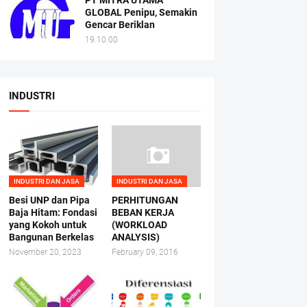
PT MITRA UTAMA
GLOBAL Penipu, Semakin
Gencar Beriklan
19.10.00
INDUSTRI
INDUSTRI DAN JASA
INDUSTRI DAN JASA
Besi UNP dan Pipa
PERHITUNGAN
Baja Hitam: Fondasi
BEBAN KERJA
yang Kokoh untuk
(WORKLOAD
Bangunan Berkelas
ANALYSIS)
November 20, 2023
February 09, 2016