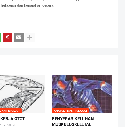
 frekuensi dan keparahan cedera.
DAN FISIOLOGI
ANATOMI DAN FISIOLOGI
 KERJA OTOT
PENYEBAB KELUHAN
MUSKULOSKELETAL
 09, 2014