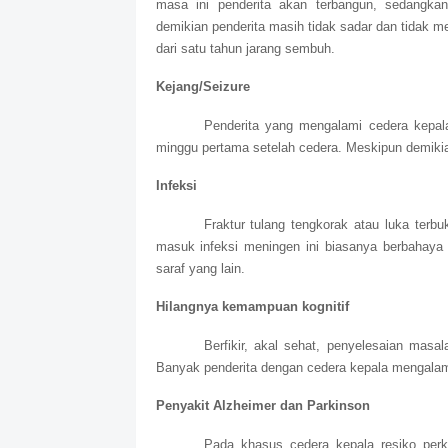
masa ini penderita akan terbangun, sedangka
demikian penderita masih tidak sadar dan tidak me
dari satu tahun jarang sembuh.
Kejang/Seizure
Penderita yang mengalami cedera kepal
minggu pertama setelah cedera. Meskipun demikia
Infeksi
Fraktur tulang tengkorak atau luka te
masuk infeksi meningen ini biasanya berbahaya
saraf yang lain.
Hilangnya kemampuan kognitif
Berfikir, akal sehat, penyelesaian mas
Banyak penderita dengan cedera kepala mengala
Penyakit Alzheimer dan Parkinson
Pada khasus cedera kepala resiko perke