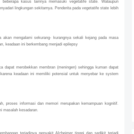
n beberapa kasus lainnya memasuki vegetatife state. Walaupun
nyadari lingkungan sekitarnya. Penderita pada vegetatife state lebih
a akan mengalami sekurang- kurangnya sekali kejang pada masa
n, keadaan ini berkembang menjadi epilepsy
rbuka dapat merobekkan membran (meningen) sehingga kuman dapat
 karena keadaan ini memiliki potensial untuk menyebar ke system
alah, proses informasi dan memori merupakan kemampuan kognitif.
mi masalah kesadaran.
mbangan terjadinya penyakit Alzheimer tinggi dan sedikit terjadi