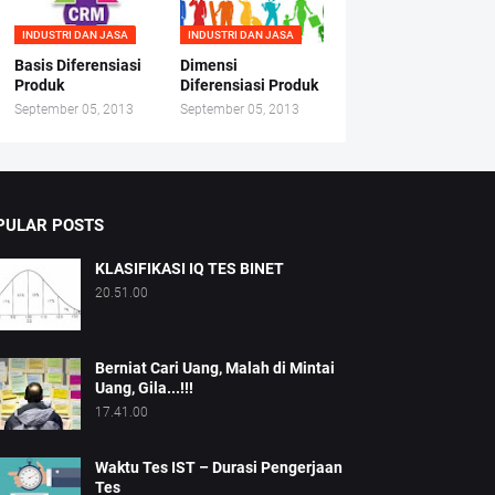
INDUSTRI DAN JASA
INDUSTRI DAN JASA
Basis Diferensiasi
Dimensi
Produk
Diferensiasi Produk
September 05, 2013
September 05, 2013
PULAR POSTS
KLASIFIKASI IQ TES BINET
20.51.00
Berniat Cari Uang, Malah di Mintai
Uang, Gila...!!!
17.41.00
Waktu Tes IST – Durasi Pengerjaan
Tes