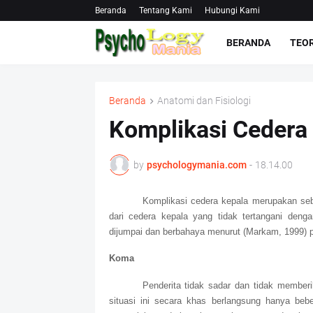
Beranda
Tentang Kami
Hubungi Kami
BERANDA
TEOR
Beranda
Anatomi dan Fisiologi
Komplikasi Cedera
by
psychologymania.com
-
18.14.00
Komplikasi cedera kepala merupakan se
dari cedera kepala yang tidak tertangani denga
dijumpai dan berbahaya menurut (Markam, 1999) p
Koma
Penderita tidak sadar dan tidak member
situasi ini secara khas berlangsung hanya bebe