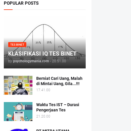
POPULAR POSTS
TES BINET
KLASIFIKASI IQ TES BINET
by
psychologymania.com
-
20.51.00
Berniat Cari Uang, Malah
di Mintai Uang, Gila...!!!
17.41.00
Waktu Tes IST – Durasi
Pengerjaan Tes
21.20.00