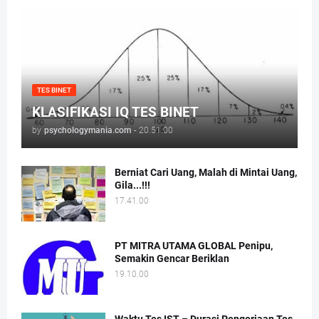
TES BINET
KLASIFIKASI IQ TES BINET
by
psychologymania.com
-
20.51.00
Berniat Cari Uang, Malah di Mintai Uang,
Gila...!!!
17.41.00
PT MITRA UTAMA GLOBAL Penipu,
Semakin Gencar Beriklan
19.10.00