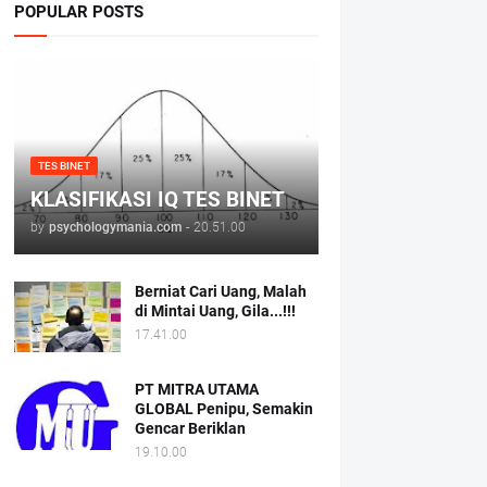
POPULAR POSTS
TES BINET
KLASIFIKASI IQ TES BINET
by
psychologymania.com
-
20.51.00
Berniat Cari Uang, Malah
di Mintai Uang, Gila...!!!
17.41.00
PT MITRA UTAMA
GLOBAL Penipu, Semakin
Gencar Beriklan
19.10.00