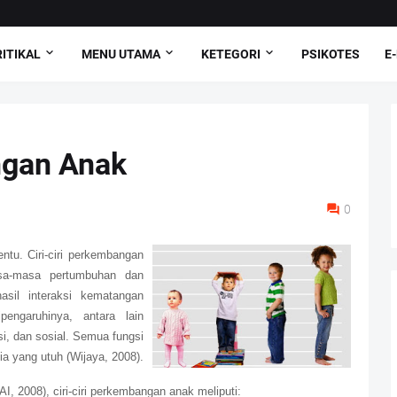
ITIKAL
MENU UTAMA
KETEGORI
PSIKOTES
E
ngan Anak
0
entu. Ciri-ciri perkembangan
sa-masa pertumbuhan dan
sil interaksi kematangan
engaruhinya, antara lain
i, dan sosial. Semua fungsi
a yang utuh (Wijaya, 2008).
I, 2008), ciri-ciri perkembangan anak meliputi: