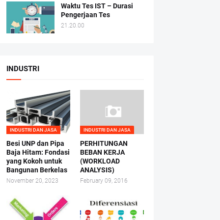
Waktu Tes IST – Durasi
Pengerjaan Tes
21.20.00
INDUSTRI
INDUSTRI DAN JASA
INDUSTRI DAN JASA
Besi UNP dan Pipa
PERHITUNGAN
Baja Hitam: Fondasi
BEBAN KERJA
yang Kokoh untuk
(WORKLOAD
Bangunan Berkelas
ANALYSIS)
November 20, 2023
February 09, 2016