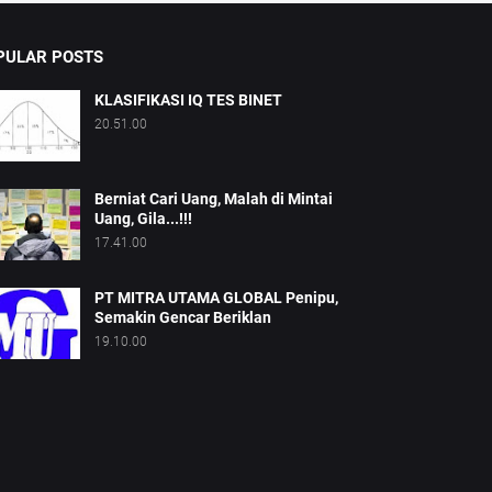
PULAR POSTS
KLASIFIKASI IQ TES BINET
20.51.00
Berniat Cari Uang, Malah di Mintai
Uang, Gila...!!!
17.41.00
PT MITRA UTAMA GLOBAL Penipu,
Semakin Gencar Beriklan
19.10.00