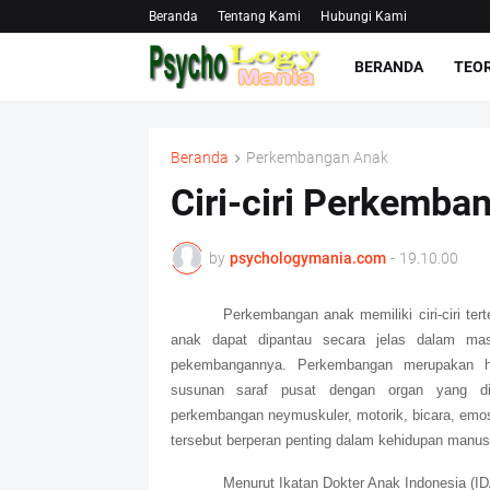
Beranda
Tentang Kami
Hubungi Kami
BERANDA
TEOR
Beranda
Perkembangan Anak
Ciri-ciri Perkemba
by
psychologymania.com
-
19.10.00
Perkembangan anak memiliki ciri-ciri tert
anak dapat dipantau secara jelas dalam ma
pekembangannya. Perkembangan merupakan ha
susunan saraf pusat dengan organ yang dip
perkembangan neymuskuler, motorik, bicara, emos
tersebut berperan penting dalam kehidupan manusi
Menurut Ikatan Dokter Anak Indonesia (IDA