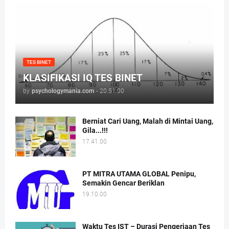
TES BINET
KLASIFIKASI IQ TES BINET
by
psychologymania.com
-
20.51.00
Berniat Cari Uang, Malah di Mintai Uang,
Gila...!!!
17.41.00
PT MITRA UTAMA GLOBAL Penipu,
Semakin Gencar Beriklan
19.10.00
Waktu Tes IST – Durasi Pengerjaan Tes