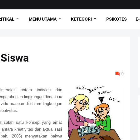
ITIKAL
MENU UTAMA
KETEGORI
PSIKOTES
E
 Siswa
0
nteraksi antara individu dan
garuhi oleh lingkungan dimana ia
ividu maupun di dalam lingkungan
eativitas.
a salah satu konsep yang amat
antara kreativitas dan aktualisasi
ibah, 2006) menyatakan bahwa