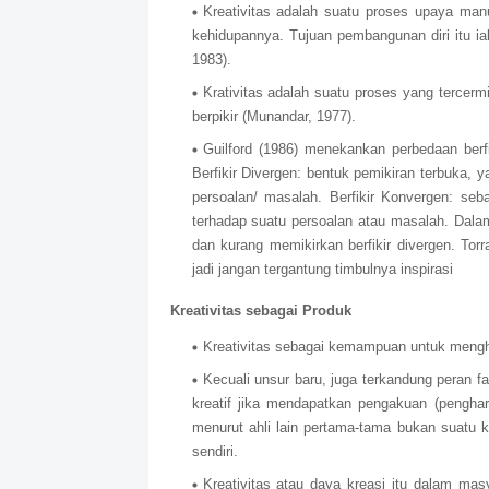
Kreativitas adalah suatu proses upaya ma
kehidupannya. Tujuan pembangunan diri itu ia
1983).
Krativitas adalah suatu proses yang tercermin
berpikir (Munandar, 1977).
Guilford (1986) menekankan perbedaan berfiki
Berfikir Divergen: bentuk pemikiran terbuka
persoalan/ masalah. Berfikir Konvergen: seb
terhadap suatu persoalan atau masalah. Dal
dan kurang memikirkan berfikir divergen. Tor
jadi jangan tergantung timbulnya inspirasi
Kreativitas sebagai Produk
Kreativitas sebagai kemampuan untuk mengh
Kecuali unsur baru, juga terkandung peran f
kreatif jika mendapatkan pengakuan (pengha
menurut ahli lain pertama-tama bukan suatu k
sendiri.
Kreativitas atau daya kreasi itu dalam mas