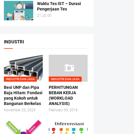
Waktu Tes IST – Durasi
Pengerjaan Tes
21.20.00
INDUSTRI
INDUSTRI DAN JASA
INDUSTRI DAN JASA
Besi UNP dan Pipa
PERHITUNGAN
Baja Hitam: Fondasi
BEBAN KERJA
yang Kokoh untuk
(WORKLOAD
Bangunan Berkelas
ANALYSIS)
November 20, 2023
February 09, 2016