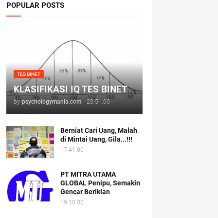
POPULAR POSTS
TES BINET
KLASIFIKASI IQ TES BINET
by
psychologymania.com
-
20.51.00
Berniat Cari Uang, Malah
di Mintai Uang, Gila...!!!
17.41.00
PT MITRA UTAMA
GLOBAL Penipu, Semakin
Gencar Beriklan
19.10.00