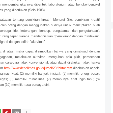
 mengembangkannya dibentuk laboratorium atau bengkel-bengkel
as yang diperlukan (Selo 1983).
tasan tentang pemikiran kreatif. Menurut Gie, pemikiran kreatif
an oleh orang dengan menggunakan budinya untuk menciptakan buah
 berbagai ide, keterangan, konsep, pengalaman dan pengetahuan”.
kurang tepat karena mendefinisikan ”pemikiran” dengan ”tindakan”.
iganti dengan istilah ”aktivitas”.
t di atas, maka dapat disimpulkan bahwa yang dimaksud dengan
agasan, melakukan aktivitas, mengubah pola pikir, pemecahan
 cara-cara tidak konvensional, atau dapat dilakukan tidak hanya
lam
http://www.depdiknas.go.id/jurnal/29/faktor.htm
disebutkan aspek-
ajinasi kuat; (2) memiliki banyak inisiatif; (3) memiliki energi besar;
tegas; (6) memiliki minat luas; (7) mempunyai sifat ingin tahu; (8)
an (10) memiliki rasa percaya diri.