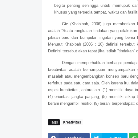
begitu penting sehingga untuk memupuk dan
khusus yang tersedia tempat, waktu dan fasilit
Gie (Khabibah, 2006) juga memberikan ba
adalah ”Suatu rangkaian tindakan yang dilakuk
pikiran baru dari kumpulan ingatan yang berisi
Menurut Khabibah (2006 : 10) definisi tersebut 
Definisi tersebut akan tepat jika istilah ”tindakan” d
Dengan memperhatikan berbagai pendapa
kreativitas adalah kemampuan menyampaikan g
masalah atau mengembangkan konsep baru dengan
terfokus pada satu cara saja. Oleh karena itu, da
aspek kreativitas, antara lain: (1) memiliki daya im
(4) orientasi jangka panjang; (5) memiliki sikap 
berani mengambil resiko; (9) berani berpendapat; d
Tags
Kreativitas