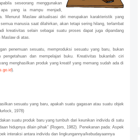
 apabila seseorang menggunakan
i apa yang ia mampu menjadi,
. Menurut Maslaw aktualisasi diri merupakan karakteristik yang
semua manusia saat dilahirkan, akan tetapi sering hilang, terlambat
 kreativitas selain sebagai suatu proses dapat juga dipandang
h Maslaw di atas.
dengan penemuan sesuatu, memproduksi sesuatu yang baru, bukan
h pengetahuan dan mempelajari buku. Kreativitas bukanlah ciri
s yang menghasilkan produk yang kreatif yang memang sudah ada di
.go.id
).
asilkan sesuatu yang baru, apakah suatu gagasan atau suatu objek
urlock, 1978)
dakan suatu produk baru yang tumbuh dari keunikan individu di satu
daan hidupnya dilain pihak” (Rogers, 1982).
Penekanan pada: Aspek
spek interaksi antara individu dan lingkungannya/kebudayaannya