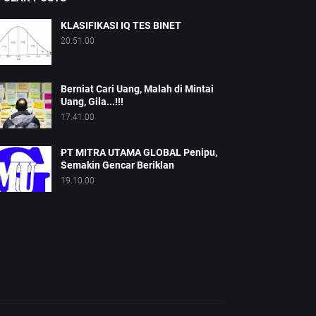
KLASIFIKASI IQ TES BINET
20.51.00
Berniat Cari Uang, Malah di Mintai
Uang, Gila...!!!
17.41.00
PT MITRA UTAMA GLOBAL Penipu,
Semakin Gencar Beriklan
19.10.00