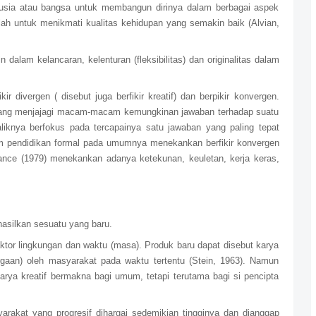
nusia atau bangsa untuk membangun dirinya dalam berbagai aspek
lah untuk menikmati kualitas kehidupan yang semakin baik (Alvian,
 dalam kelancaran, kelenturan (fleksibilitas) dan originalitas dalam
r divergen ( disebut juga berfikir kreatif) dan berpikir konvergen.
, yang menjajagi macam-macam kemungkinan jawaban terhadap suatu
aliknya berfokus pada tercapainya satu jawaban yang paling tepat
am pendidikan formal pada umumnya menekankan berfikir konvergen
rance (1979) menekankan adanya ketekunan, keuletan, kerja keras,
asilkan sesuatu yang baru.
aktor lingkungan dan waktu (masa). Produk baru dapat disebut karya
rgaan) oleh masyarakat pada waktu tertentu (Stein, 1963). Namun
arya kreatif bermakna bagi umum, tetapi terutama bagi si pencipta
yarakat yang progresif dihargai sedemikian tingginya dan dianggap