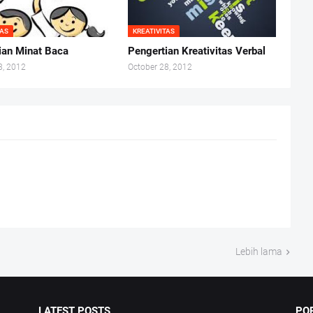
TAS
KREATIVITAS
ian Minat Baca
Pengertian Kreativitas Verbal
8, 2012
October 28, 2012
Lebih lama
LATEST POSTS
PO