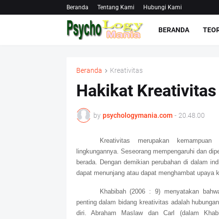
Beranda
Tentang Kami
Hubungi Kami
BERANDA
TEOR
Beranda
Kreativitas
Hakikat Kreativitas
by
psychologymania.com
-
20.48.00
Kreativitas merupakan kemampuan i
lingkungannya. Seseorang mempengaruhi dan dipen
berada. Dengan demikian perubahan di dalam ind
dapat menunjang atau dapat menghambat upaya kr
Khabibah (2006 : 9) menyatakan bahw
penting dalam bidang kreativitas adalah hubungan 
diri. Abraham Maslaw dan Carl (dalam Khab