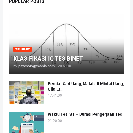
POPULAR POSTS
TES BINET
KLASIFIKASI IQ TES BINET
by
psychologymania.com
-
20.51.00
Berniat Cari Uang, Malah di Mintai Uang,
Gila...!!!
17.41.00
Waktu Tes IST – Durasi Pengerjaan Tes
21.20.00