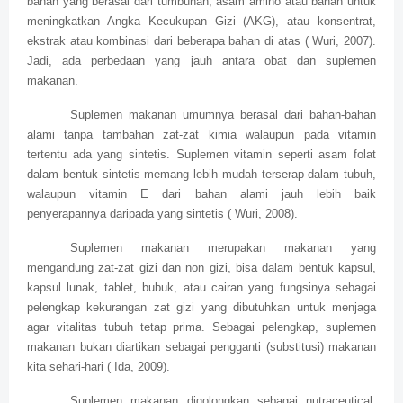
bahan yang berasal dari tumbuhan, asam amino atau bahan untuk
meningkatkan Angka Kecukupan Gizi (AKG), atau konsentrat,
ekstrak atau kombinasi dari beberapa bahan di atas ( Wuri, 2007).
Jadi, ada perbedaan yang jauh antara obat dan suplemen
makanan.
Suplemen makanan umumnya berasal dari bahan-bahan
alami tanpa tambahan zat-zat kimia walaupun pada vitamin
tertentu ada yang sintetis. Suplemen vitamin seperti asam folat
dalam bentuk sintetis memang lebih mudah terserap dalam tubuh,
walaupun vitamin E dari bahan alami jauh lebih baik
penyerapannya daripada yang sintetis ( Wuri, 2008).
Suplemen makanan merupakan makanan yang
mengandung zat-zat gizi dan non gizi, bisa dalam bentuk kapsul,
kapsul lunak, tablet, bubuk, atau cairan yang fungsinya sebagai
pelengkap kekurangan zat gizi yang dibutuhkan untuk menjaga
agar vitalitas tubuh tetap prima. Sebagai pelengkap, suplemen
makanan bukan diartikan sebagai pengganti (substitusi) makanan
kita sehari-hari ( Ida, 2009).
Suplemen makanan digolongkan sebagai nutraceutical,