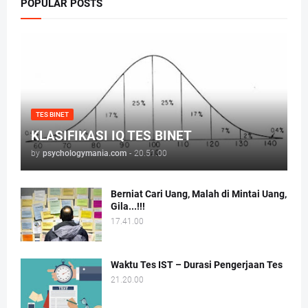
POPULAR POSTS
TES BINET
KLASIFIKASI IQ TES BINET
by
psychologymania.com
-
20.51.00
Berniat Cari Uang, Malah di Mintai Uang,
Gila...!!!
17.41.00
Waktu Tes IST – Durasi Pengerjaan Tes
21.20.00