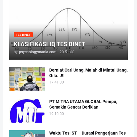
TES BINET
KLASIFIKASI IQ TES BINET
by
psychologymania.com
-
20.51.00
Berniat Cari Uang, Malah di Mintai Uang,
Gila...!!!
17.41.00
PT MITRA UTAMA GLOBAL Penipu,
Semakin Gencar Beriklan
19.10.00
Waktu Tes IST – Durasi Pengerjaan Tes