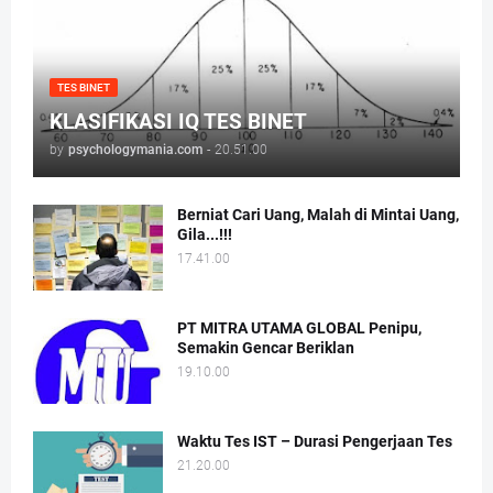
TES BINET
KLASIFIKASI IQ TES BINET
by
psychologymania.com
-
20.51.00
Berniat Cari Uang, Malah di Mintai Uang,
Gila...!!!
17.41.00
PT MITRA UTAMA GLOBAL Penipu,
Semakin Gencar Beriklan
19.10.00
Waktu Tes IST – Durasi Pengerjaan Tes
21.20.00