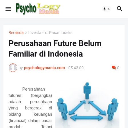
Beranda
Investasi di Pasar Indeks
Perusahaan Future Belum
Familiar di Indonesia
by
psychologymania.com
-
05.43.00
0
Perusahaan
futures (berjangka)
adalah perusahaan
yang bergerak di
bidang keuangan
(financial) dalam pasar
modal. Tetapi