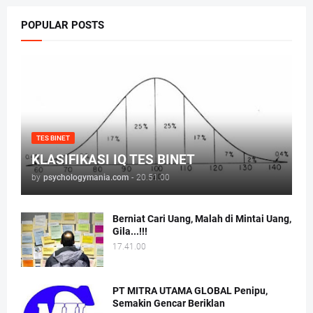
POPULAR POSTS
TES BINET
KLASIFIKASI IQ TES BINET
by
psychologymania.com
-
20.51.00
Berniat Cari Uang, Malah di Mintai Uang,
Gila...!!!
17.41.00
PT MITRA UTAMA GLOBAL Penipu,
Semakin Gencar Beriklan