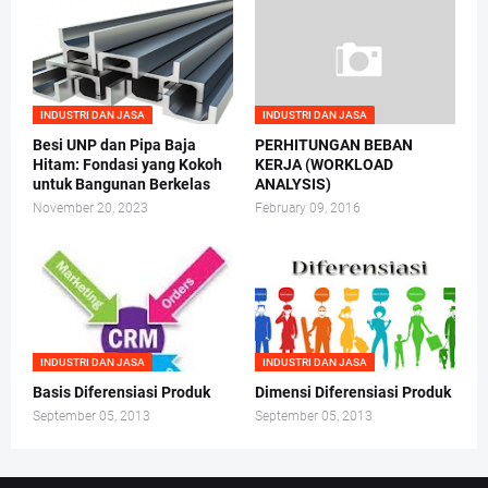
INDUSTRI DAN JASA
INDUSTRI DAN JASA
Besi UNP dan Pipa Baja
PERHITUNGAN BEBAN
Hitam: Fondasi yang Kokoh
KERJA (WORKLOAD
untuk Bangunan Berkelas
ANALYSIS)
November 20, 2023
February 09, 2016
INDUSTRI DAN JASA
INDUSTRI DAN JASA
Basis Diferensiasi Produk
Dimensi Diferensiasi Produk
September 05, 2013
September 05, 2013