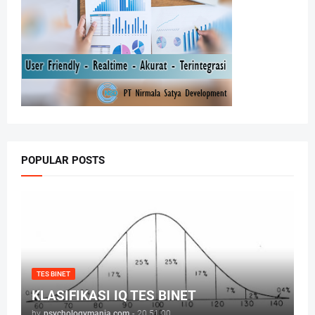
POPULAR POSTS
TES BINET
KLASIFIKASI IQ TES BINET
by
psychologymania.com
-
20.51.00