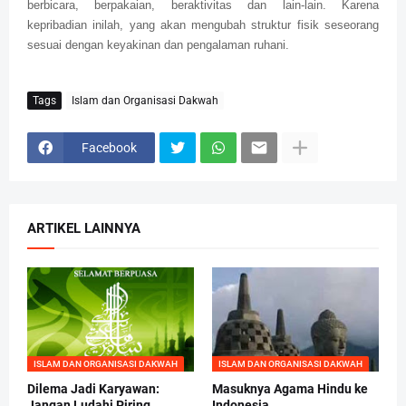
berbicara, berpakaian, beraktivitas dan lain-lain. Karena
kepribadian inilah, yang akan mengubah struktur fisik seseorang
sesuai dengan keyakinan dan pengalaman ruhani.
Tags
Islam dan Organisasi Dakwah
Facebook
ARTIKEL LAINNYA
ISLAM DAN ORGANISASI DAKWAH
ISLAM DAN ORGANISASI DAKWAH
Dilema Jadi Karyawan:
Masuknya Agama Hindu ke
Jangan Ludahi Piring
Indonesia