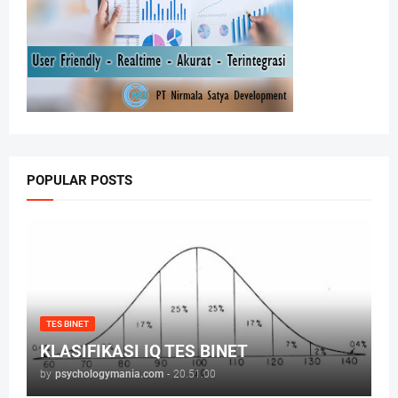
POPULAR POSTS
TES BINET
KLASIFIKASI IQ TES BINET
by
psychologymania.com
-
20.51.00