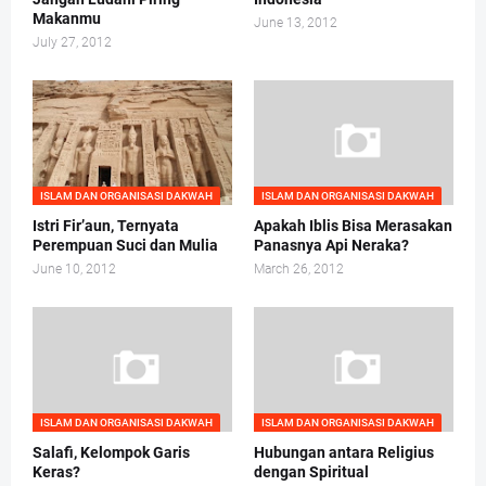
Makanmu
June 13, 2012
July 27, 2012
ISLAM DAN ORGANISASI DAKWAH
ISLAM DAN ORGANISASI DAKWAH
Istri Fir’aun, Ternyata
Apakah Iblis Bisa Merasakan
Perempuan Suci dan Mulia
Panasnya Api Neraka?
June 10, 2012
March 26, 2012
ISLAM DAN ORGANISASI DAKWAH
ISLAM DAN ORGANISASI DAKWAH
Salafi, Kelompok Garis
Hubungan antara Religius
Keras?
dengan Spiritual