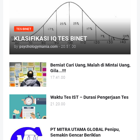
TES BINET
KLASIFIKASI IQ TES BINET
by
psychologymania.com
-
20.51.00
Berniat Cari Uang, Malah di Mintai Uang,
Gila...!!!
17.41.00
Waktu Tes IST – Durasi Pengerjaan Tes
21.20.00
PT MITRA UTAMA GLOBAL Penipu,
Semakin Gencar Beriklan