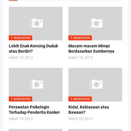
T. KESEHATAN
T. KESEHATAN
Lebih Enak Kencing Duduk
Macam-macam Mimpi
atau Berdiri?
Berdasarkan Sumbernya
March 19, 2012
March 18, 2012
T. KESEHATAN
T. KESEHATAN
Perawatan Psikologis
Kidal, Kebiasaan atau
Terhadap Penderita Kanker
Bawaan?
March 14, 2012
March 05, 2012