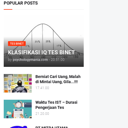
POPULAR POSTS
TES BINET
KLASIFIKASI IQ TES BINET
by
psychologymania.com
-
20.51.00
Berniat Cari Uang, Malah
di Mintai Uang, Gila...!!!
17.41.00
Waktu Tes IST – Durasi
Pengerjaan Tes
21.20.00