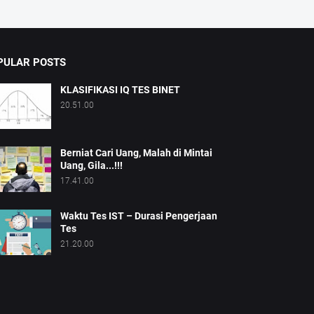
PULAR POSTS
KLASIFIKASI IQ TES BINET
20.51.00
Berniat Cari Uang, Malah di Mintai
Uang, Gila...!!!
17.41.00
Waktu Tes IST – Durasi Pengerjaan
Tes
21.20.00