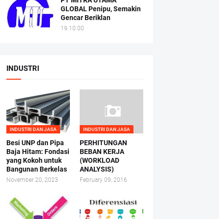
PT MITRA UTAMA
GLOBAL Penipu, Semakin
Gencar Beriklan
19.10.00
INDUSTRI
INDUSTRI DAN JASA
INDUSTRI DAN JASA
Besi UNP dan Pipa
PERHITUNGAN
Baja Hitam: Fondasi
BEBAN KERJA
yang Kokoh untuk
(WORKLOAD
Bangunan Berkelas
ANALYSIS)
November 20, 2023
February 09, 2016