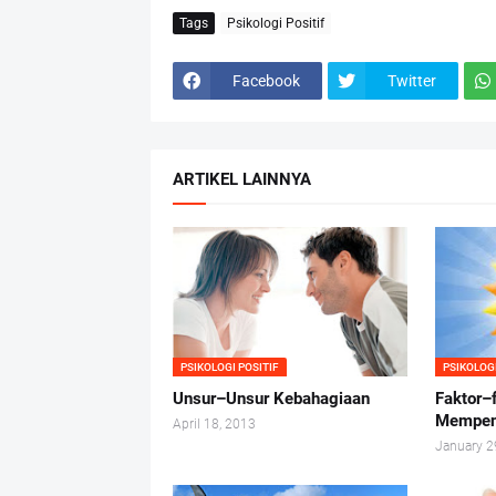
Tags
Psikologi Positif
Facebook
Twitter
ARTIKEL LAINNYA
PSIKOLOGI POSITIF
PSIKOLOGI
Unsur–Unsur Kebahagiaan
Faktor–
Mempen
April 18, 2013
January 2