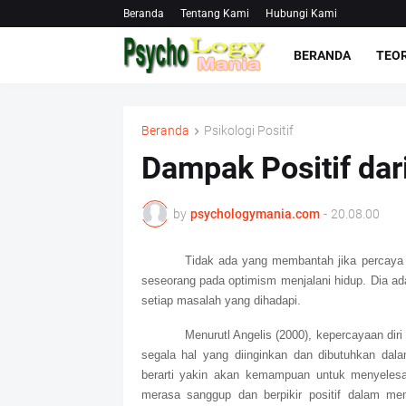
Beranda
Tentang Kami
Hubungi Kami
BERANDA
TEOR
Beranda
Psikologi Positif
Dampak Positif dari
by
psychologymania.com
-
20.08.00
Tidak ada yang membantah jika percaya 
seseorang pada optimism menjalani hidup. Dia a
setiap masalah yang dihadapi.
Menurutl Angelis (2000), kepercayaan dir
segala hal yang diinginkan dan dibutuhkan dal
berarti yakin akan kemampuan untuk menyelesa
merasa sanggup dan berpikir positif dalam me