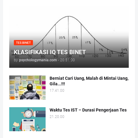
TES BINET
KLASIFIKASI IQ TES BINET
by
psychologymania.com
-
20.51.00
Berniat Cari Uang, Malah di Mintai Uang,
Gila...!!!
17.41.00
Waktu Tes IST – Durasi Pengerjaan Tes
21.20.00