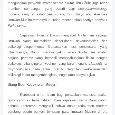
mengungkap penyakit syaraf secara akurat. Ibnu Zuhr juga telah
memberi sumbangan yang berarti bagi
neuropharmakology
modern. Yang tak kalah penting lagi, Ibnu Rusyd atau
Averroes
ilmuwan Muslim termasyhur - telah mencetuskan adanya penyakit
Parkinson’s
.
Sejarawan Francis Bacon menyebut Al-Haitham sebagai
ilmuwan yang meletakkan dasar-dasar
psychophysics
dan
psikologi eksperimental. Berdasarkan hasil penelusuran yang
dilakukannya, Bacon merasa yakin bahwa Al-Haitham adalah
sarjana pertama yang berhasil menggabungkan fisika dengan
psikologi, dibandingkan Fechner yang baru menulis
Elements of
Psychophysics
pada tahun 1860 M. Begitulah, kedokteran dan
psikologi Islam mengembangkan pengobatan penyakit jiwa.
Utang Budi Kedokteran Modern
Kontribusi umat Islam bagi peradaban manusia adalah
fakta yang tak terbantahkan. Para sejarawan sains Barat dalam
sebuah konferensi mengakui bahwa dunia kedokteran modern
berutang begitu banyak terhadap para ilmuwan Muslim di era