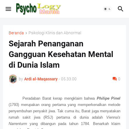
Beranda
Psikologi Klinis dan Abnormal
Sejarah Penanganan
Gangguan Kesehatan Mental
di Dunia Islam
by
Ardi al-Maqassary
-
05.33.00
0
Peradaban Barat kerap mengklaim bahwa
Philipe Pinel
(1793) merupakan orang pertama yang memperkenalkan metode
penyembuhan penyakit jiwa. Tak cuma itu, Barat juga menyatakan
rumah sakit jiwa (RSJ) pertama di dunia adalah
Vienna's
Narrenturm
yang dibangun pada tahun 1784. Benarkah klaim