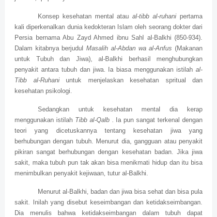
Konsep kesehatan mental atau
al-tibb al-ruhani
pertama
kali diperkenalkan dunia kedokteran Islam oleh seorang dokter dari
Persia bernama Abu Zayd Ahmed ibnu Sahl al-Balkhi (850-934).
Dalam kitabnya berjudul
Masalih al-Abdan wa al-Anfus
(Makanan
untuk Tubuh dan Jiwa), al-Balkhi berhasil menghubungkan
penyakit antara tubuh dan jiwa. Ia biasa menggunakan istilah
al-
Tibb al-Ruhani
untuk menjelaskan kesehatan spritual dan
kesehatan psikologi.
Sedangkan untuk kesehatan mental dia kerap
menggunakan istilah
Tibb al-Qalb
. Ia pun sangat terkenal dengan
teori yang dicetuskannya tentang kesehatan jiwa yang
berhubungan dengan tubuh. Menurut dia, gangguan atau penyakit
pikiran sangat berhubungan dengan kesehatan badan. Jika jiwa
sakit, maka tubuh pun tak akan bisa menikmati hidup dan itu bisa
menimbulkan penyakit kejiwaan, tutur al-Balkhi.
Menurut al-Balkhi, badan dan jiwa bisa sehat dan bisa pula
sakit. Inilah yang disebut keseimbangan dan ketidakseimbangan.
Dia menulis bahwa ketidakseimbangan dalam tubuh dapat