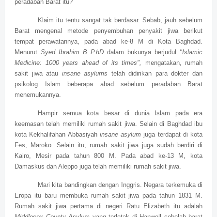
peradaban Barat itu?
Klaim itu tentu sangat tak berdasar. Sebab, jauh sebelum
Barat mengenal metode penyembuhan penyakit jiwa berikut
tempat perawatannya, pada abad ke-8 M di Kota Baghdad.
Menurut
Syed Ibrahim B P.hD
dalam bukunya berjudul
"Islamic
Medicine: 1000 years ahead of its times",
mengatakan, rumah
sakit jiwa atau
insane asylums
telah didirikan para dokter dan
psikolog Islam beberapa abad sebelum peradaban Barat
menemukannya.
Hampir semua kota besar di dunia Islam pada era
keemasan telah memiliki rumah sakit jiwa. Selain di Baghdad ibu
kota Kekhalifahan Abbasiyah
insane asylum
juga terdapat di kota
Fes, Maroko. Selain itu, rumah sakit jiwa juga sudah berdiri di
Kairo, Mesir pada tahun 800 M. Pada abad ke-13 M, kota
Damaskus dan Aleppo juga telah memiliki rumah sakit jiwa.
Mari kita bandingkan dengan Inggris. Negara terkemuka di
Eropa itu baru membuka rumah sakit jiwa pada tahun 1831 M.
Rumah sakit jiwa pertama di negeri Ratu Elizabeth itu adalah
Middlesex County Asylum
yang terletak di Hanwell sebelah barat