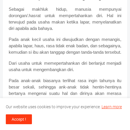
Sebagai makhluk hidup, manusia mempunyai
dorongan/.hasrat untuk mempertahankan diri. Hal ini
terwujud pada usaha makan ketika lapar, menyelanatkan
diri apabila ada bahaya.
Pada anak kecil usaha ini diwujudkan dengan menangis,
apabila lapar, haus, rasa tidak enak badan, dan sebagainya,
kemudian si ibu akan tanggap dengan tanda-tanda tersebut.
Dari usaha untuk memepertahankan diri berlanjut menjadi
usaha untuk mengembangkan diri.
Pada anak-anak biasanya terlihat rasa ingin tahunya itu
besar sekali, sehingga ank-anak tidak hentin-hentinya
bertanya mengenai suatu hal dan dirinya akan merasa
senang apabila dunianya diisi dengan berbagai pengalaman
dan pengetahuan yang didapat dari sekelilingnya. Melalui
Our website uses cookies to improve your experience.
Learn more
kegiatan bermain, berkumpul dengan teman, bercerita dan
sebagainya itu dapat dianggap sebagai dorongan untuk
Accept !
mengembangkan diri.