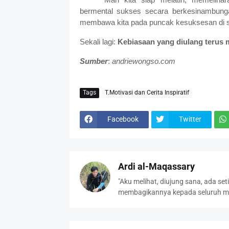
bermental sukses secara berkesinambunga
membawa kita pada puncak kesuksesan di se
Sekali lagi:
Kebiasaan yang diulang terus 
Sumber
:
andriewongso.com
Tags
T.Motivasi dan Cerita Inspiratif
Facebook
Twitter
Ardi al-Maqassary
"Aku melihat, diujung sana, ada se
membagikannya kepada seluruh ma