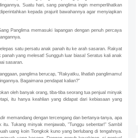
ingannya. Suatu hari, sang panglima ingin memperlihatkan
diperintahkan kepada prajurit bawahannya agar menyiapkan
Sang Panglima memasuki lapangan dengan penuh percaya
tangannya.
lepas satu persatu anak panah itu ke arah sasaran. Rakyat
panah yang melesat! Sungguh luar biasa! Seratus kali anak
ai sasaran.
anggaan, panglima berucap, "Rakyatku, lihatlah panglimamu!
dingannya. Bagaimana pendapat kalian?"
pkan oleh banyak orang, tiba-tiba seorang tua penjual minyak
api, itu hanya keahlian yang didapat dari kebiasaan yang
adir memandang dengan tercengang dan bertanya-tanya, apa
k itu. Tukang minyak menjawab, "Tunggu sebentar!" Sambil
buah uang koin Tiongkok kuno yang berlubang di tengahnya.
ci minyak yang kosong. Dengan penuh keyakinan, si penjual