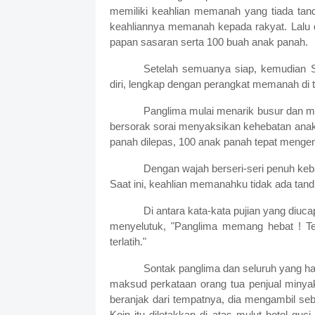
memiliki keahlian memanah yang tiada tand
keahliannya memanah kepada rakyat. Lalu 
papan sasaran serta 100 buah anak panah.
Setelah semuanya siap, kemudian 
diri, lengkap dengan perangkat memanah di 
Panglima mulai menarik busur dan me
bersorak sorai menyaksikan kehebatan anak 
panah dilepas, 100 anak panah tepat mengen
Dengan wajah berseri-seri penuh keb
Saat ini, keahlian memanahku tidak ada tan
Di antara kata-kata pujian yang diuca
menyelutuk, "Panglima memang hebat ! Tet
terlatih."
Sontak panglima dan seluruh yang h
maksud perkataan orang tua penjual minya
beranjak dari tempatnya, dia mengambil se
Koin itu diletakkan di atas mulut botol gu