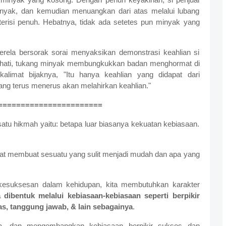
nyak, dan kemudian menuangkan dari atas melalui lubang
i terisi penuh. Hebatnya, tidak ada setetes pun minyak yang
rela bersorak sorai menyaksikan demonstrasi keahlian si
 hati, tukang minyak membungkukkan badan menghormat di
limat bijaknya, "Itu hanya keahlian yang didapat dari
lang terus menerus akan melahirkan keahlian."
=======================
 satu hikmah yaitu: betapa luar biasanya kekuatan kebiasaan.
dapat membuat sesuatu yang sulit menjadi mudah dan apa yang
kesuksesan dalam kehidupan, kita membutuhkan karakter
 dibentuk melalui kebiasaan-kebiasaan seperti berpikir
ritas, tanggung jawab, & lain sebagainya
.
ara, dan mengembangkan kebiasaan berpikir sukses dan