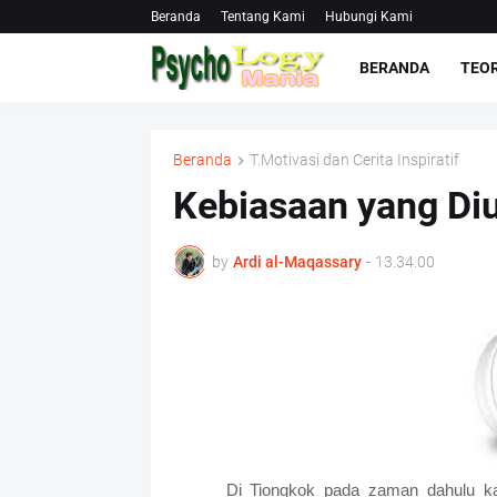
Beranda
Tentang Kami
Hubungi Kami
BERANDA
TEOR
Beranda
T.Motivasi dan Cerita Inspiratif
Kebiasaan yang Di
by
Ardi al-Maqassary
-
13.34.00
Di Tiongkok pada zaman dahulu ka