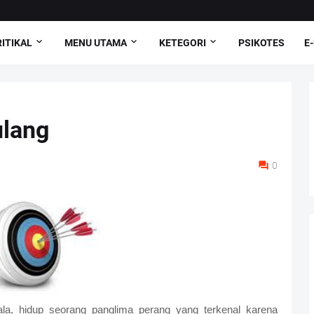
ITIKAL
MENU UTAMA
KETEGORI
PSIKOTES
E
ulang
0
la, hidup seorang panglima perang yang terkenal karena