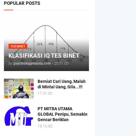
POPULAR POSTS
TES BINET
KLASIFIKASI IQ TES BINET
by
psychologymania.com
-
20.51.00
Berniat Cari Uang, Malah
di Mintai Uang, Gila...!!!
17.41.00
PT MITRA UTAMA
GLOBAL Penipu, Semakin
Gencar Beriklan
19.10.00