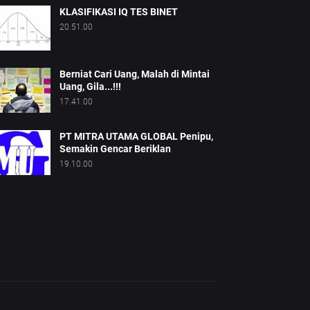
KLASIFIKASI IQ TES BINET
20.51.00
Berniat Cari Uang, Malah di Mintai
Uang, Gila...!!!
17.41.00
PT MITRA UTAMA GLOBAL Penipu,
Semakin Gencar Beriklan
19.10.00