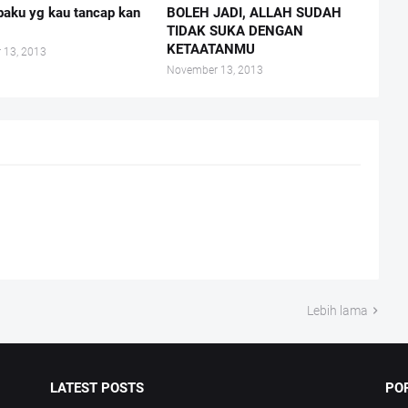
paku yg kau tancap kan
BOLEH JADI, ALLAH SUDAH
TIDAK SUKA DENGAN
KETAATANMU
 13, 2013
November 13, 2013
Lebih lama
LATEST POSTS
PO