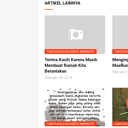
ARTIKEL LAINNYA
T.MOTIVASI DAN CERITA INSPIRATIF
T.MOTIVAS
Terima Kasih Karena Masih
Menging
Membuat Rumah Kita
Maafka
Berantakan
February 
February 09, 2015
T.MOTIVASI DAN CERITA INSPIRATIF
T.MOTIVAS