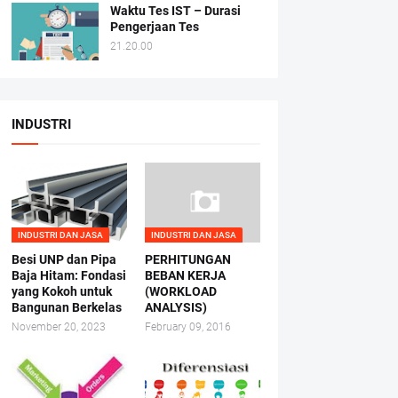
Waktu Tes IST – Durasi
Pengerjaan Tes
21.20.00
INDUSTRI
INDUSTRI DAN JASA
INDUSTRI DAN JASA
Besi UNP dan Pipa
PERHITUNGAN
Baja Hitam: Fondasi
BEBAN KERJA
yang Kokoh untuk
(WORKLOAD
Bangunan Berkelas
ANALYSIS)
November 20, 2023
February 09, 2016